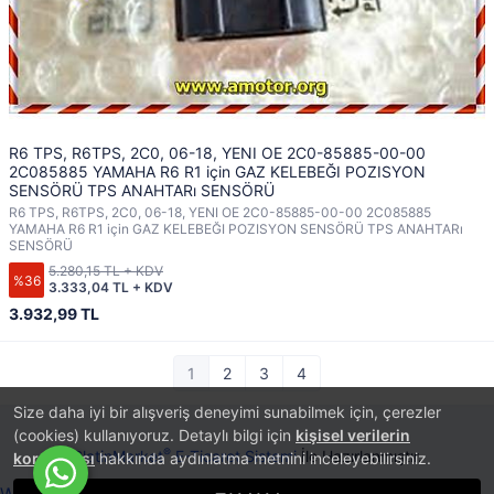
R6 TPS, R6TPS, 2C0, 06-18, YENI OE 2C0-85885-00-00
2C085885 YAMAHA R6 R1 için GAZ KELEBEĞI POZISYON
SENSÖRÜ TPS ANAHTARı SENSÖRÜ
R6 TPS, R6TPS, 2C0, 06-18, YENI OE 2C0-85885-00-00 2C085885
YAMAHA R6 R1 için GAZ KELEBEĞI POZISYON SENSÖRÜ TPS ANAHTARı
SENSÖRÜ
5.280,15 TL + KDV
%36
3.333,04 TL + KDV
3.932,99 TL
1
2
3
4
Size daha iyi bir alışveriş deneyimi sunabilmek için, çerezler
(cookies) kullanıyoruz. Detaylı bilgi için
kişisel verilerin
®
PlatinMarket
E-Ticaret Sistemi
İle Hazırlanmıştır.
korunması
hakkında aydınlatma metnini inceleyebilirsiniz.