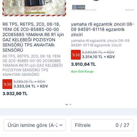
R6 TPS, R6TPS, 2C0, 06-18,
yamaha r6 egzantrik zinciri 06-
YENI OE 2C0-85885-00-00
09 94591-61118 egzantrik
2C085885 YAMAHA R6 R1 için
zinciri
GAZ KELEBEĞI POZISYON
yamaha r6 egzantrik zinciri 06-09
SENSÖRÜ TPS ANAHTARı
94591-61118 egzantrik zinciri
SENSÖRÜ
5.249,66 TL + KDV
%36
R6 TPS, R6TPS, 2C0, 06-18, YENI
3.314,10 TL + KDV
OE 2C0-85885-00-00 2C085885
3.910,64 TL
YAMAHA R6 R1 için GAZ KELEBEĞI
POZISYON SENSÖRÜ TPS
ANAHTARı SENSÖRÜ
5.280,15 TL + KDV
%36
3.333,04 TL + KDV
3.932,99 TL
Filtrele
0 / 27