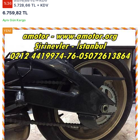
9.076,84 TL + KDV
%36
5.728,66 TL + KDV
6.759,82 TL