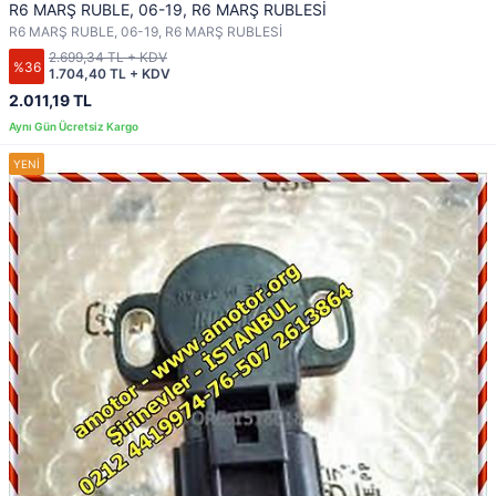
R6 MARŞ RUBLE, 06-19, R6 MARŞ RUBLESİ
R6 MARŞ RUBLE, 06-19, R6 MARŞ RUBLESİ
2.699,34 TL + KDV
%36
1.704,40 TL + KDV
2.011,19 TL