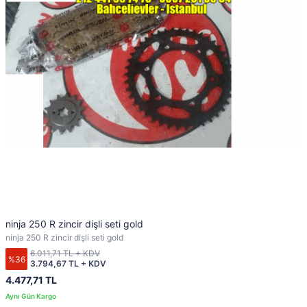
ninja 250 R zincir dişli seti gold
ninja 250 R zincir dişli seti gold
6.011,71 TL + KDV
%36
3.794,67 TL + KDV
4.477,71 TL