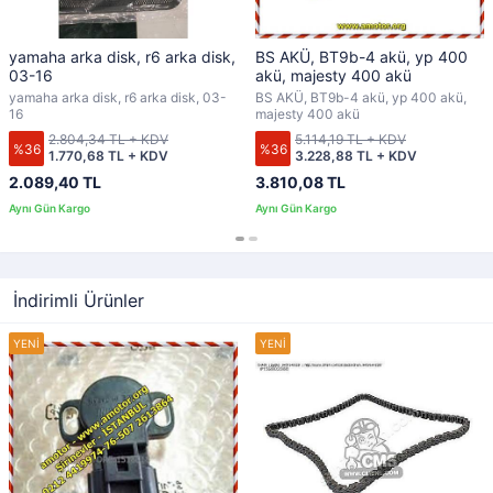
yamaha arka disk, r6 arka disk,
BS AKÜ, BT9b-4 akü, yp 400
03-16
akü, majesty 400 akü
yamaha arka disk, r6 arka disk, 03-
BS AKÜ, BT9b-4 akü, yp 400 akü,
16
majesty 400 akü
2.804,34 TL + KDV
5.114,19 TL + KDV
%36
%36
1.770,68 TL + KDV
3.228,88 TL + KDV
2.089,40 TL
3.810,08 TL
İndirimli Ürünler