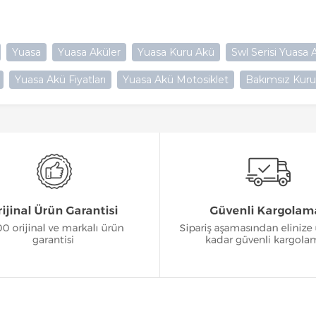
Yuasa
Yuasa Aküler
Yuasa Kuru Akü
Swl Serisi Yuasa 
Yuasa Akü Fiyatları
Yuasa Akü Motosiklet
Bakımsız Kur