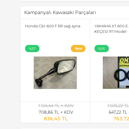
Kampanyalı Kawasaki Parçaları
ALP SAĞ
Honda Cbr 600 F RR sağ ayna
YAMAHA XT 600 
R
KEÇESİ 97 Model
%37
%36
KDV
1.124,44 TL + KDV
1.026,22 T
KDV
708,86 TL + KDV
647,22 TL
L
836,45 TL
763,7