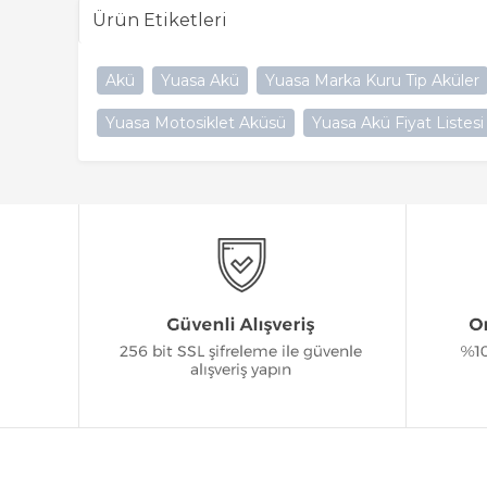
Ürün Etiketleri
Akü
Yuasa Akü
Yuasa Marka Kuru Tip Aküler
Yuasa Motosiklet Aküsü
Yuasa Akü Fiyat Listesi