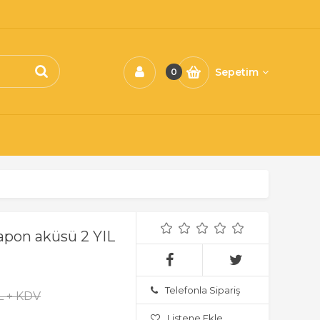
Sepetim
0
apon aküsü 2 YIL
Telefonla Sipariş
L + KDV
Listene Ekle