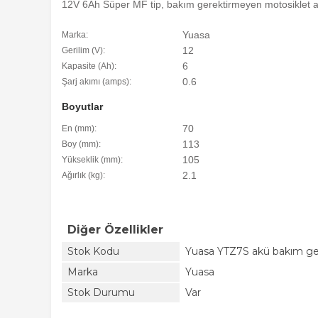
12V 6Ah Süper MF tip, bakım gerektirmeyen motosiklet 
Yuasa
Marka:
12
Gerilim (V):
6
Kapasite (Ah):
0.6
Şarj akımı (amps):
Boyutlar
70
En (mm):
113
Boy (mm):
105
Yükseklik (mm):
2.1
Ağırlık (kg):
Diğer Özellikler
Stok Kodu
Yuasa YTZ7S akü bakım ge
Marka
Yuasa
Stok Durumu
Var