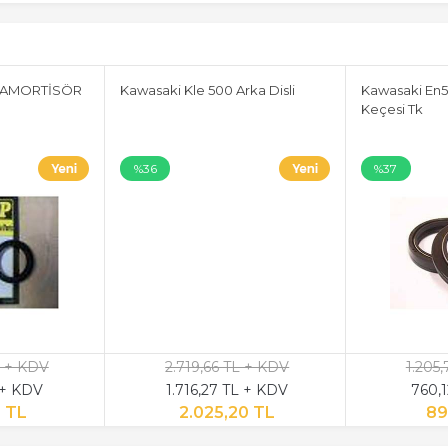
E AMORTİSÖR
Kawasaki Kle 500 Arka Disli
Kawasaki En5
Keçesi Tk
%36
%37
L + KDV
2.719,66 TL + KDV
1.205
 + KDV
1.716,27 TL + KDV
760,
2 TL
2.025,20 TL
89