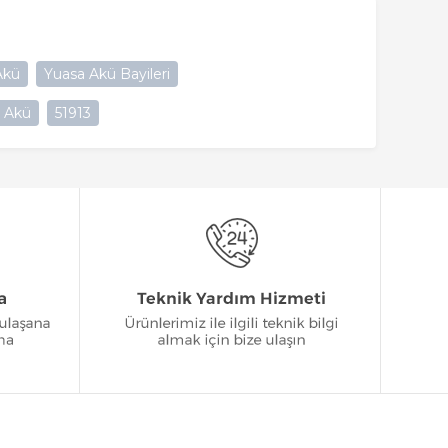
Akü
Yuasa Akü Bayileri
u Akü
51913