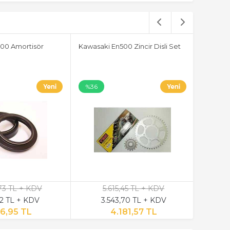
00 Amortisör
Kawasaki En500 Zincir Disli Set
%36
,73 TL + KDV
5.615,45 TL + KDV
12 TL + KDV
3.543,70 TL + KDV
6,95 TL
4.181,57 TL