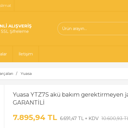
slimat
NLİ ALIŞVERİŞ
t SSL Şifreleme
alar
İletişim
arçaları
Yuasa
Yuasa YTZ7S akü bakım gerektirmeyen j
GARANTİLİ
7.895,94 TL
6.691,47 TL + KDV
10.600,93 T