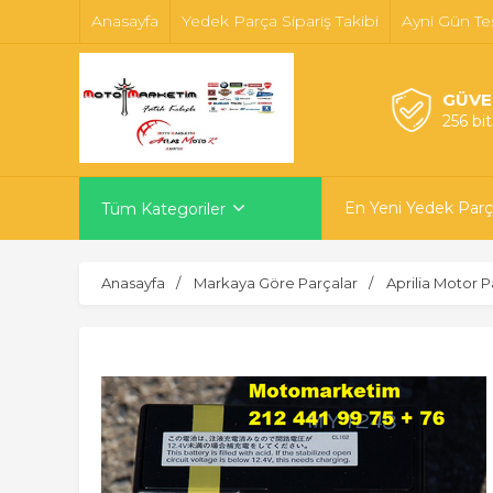
Anasayfa
Yedek Parça Sipariş Takibi
Ayni Gün Te
GÜVE
256 bi
En Yeni Yedek Parç
Tüm Kategoriler
Anasayfa
Markaya Göre Parçalar
Aprilia Motor P