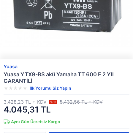
Yuasa
Yuasa YTX9-BS akü Yamaha TT 600 E 2 YIL
GARANTİLİ
İlk Yorumu Siz Yapın
3.428,23 TL + KDV
5.432,56 TL + KDV
%36
4.045,31 TL
Aynı Gün Ücretsiz Kargo