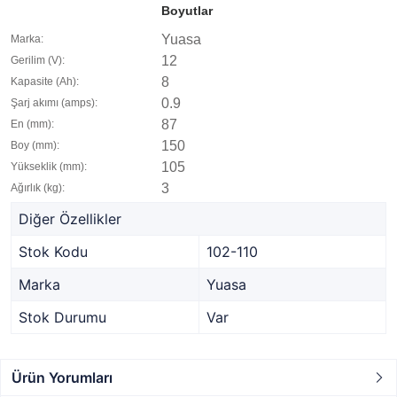
Boyutlar
Yuasa
Marka:
12
Gerilim (V):
8
Kapasite (Ah):
0.9
Şarj akımı (amps):
87
En (mm):
150
Boy (mm):
105
Yükseklik (mm):
3
Ağırlık (kg):
Diğer Özellikler
Stok Kodu
102-110
Marka
Yuasa
Stok Durumu
Var
Ürün Yorumları