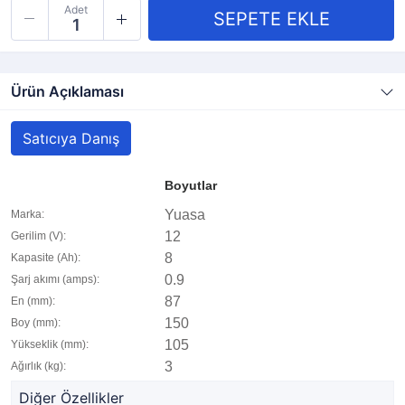
Adet
Ürün Açıklaması
Satıcıya Danış
Boyutlar
Yuasa
Marka:
12
Gerilim (V):
8
Kapasite (Ah):
0.9
Şarj akımı (amps):
87
En (mm):
150
Boy (mm):
105
Yükseklik (mm):
3
Ağırlık (kg):
Diğer Özellikler