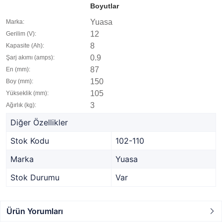
Boyutlar
Yuasa
Marka:
12
Gerilim (V):
8
Kapasite (Ah):
0.9
Şarj akımı (amps):
87
En (mm):
150
Boy (mm):
105
Yükseklik (mm):
3
Ağırlık (kg):
Diğer Özellikler
Stok Kodu
102-110
Marka
Yuasa
Stok Durumu
Var
Ürün Yorumları