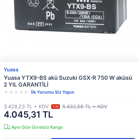
Yuasa
Yuasa YTX9-BS akü Suzuki GSX-R 750 W aküsü
2 YIL GARANTİLİ
İlk Yorumu Siz Yapın
3.428,23 TL + KDV
5.432,56 TL + KDV
%36
4.045,31 TL
Aynı Gün Ücretsiz Kargo