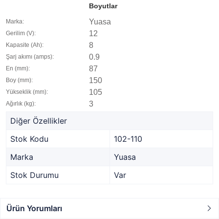
Boyutlar
Yuasa
Marka:
12
Gerilim (V):
8
Kapasite (Ah):
0.9
Şarj akımı (amps):
87
En (mm):
150
Boy (mm):
105
Yükseklik (mm):
3
Ağırlık (kg):
Diğer Özellikler
Stok Kodu
102-110
Marka
Yuasa
Stok Durumu
Var
Ürün Yorumları