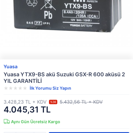
Yuasa
Yuasa YTX9-BS akü Suzuki GSX-R 600 aküsü 2
YIL GARANTİLİ
İlk Yorumu Siz Yapın
3.428,23 TL + KDV
5.432,56 TL + KDV
%36
4.045,31 TL
Aynı Gün Ücretsiz Kargo