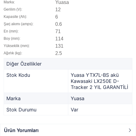
Yuasa
Marka:
12
Gerilim (V):
6
Kapasite (Ah):
0.6
Şarj akımı (amps):
71
En (mm):
114
Boy (mm):
131
Yükseklik (mm):
2.5
Ağırlık (kg):
Diğer Özellikler
Stok Kodu
Yuasa YTX7L-BS akü
Kawasaki LX250E D-
Tracker 2 YIL GARANTİLİ
Marka
Yuasa
Stok Durumu
Var
Ürün Yorumları