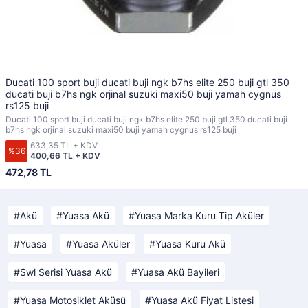
Ducati 100 sport buji ducati buji ngk b7hs elite 250 buji gtl 350
ducati buji b7hs ngk orjinal suzuki maxi50 buji yamah cygnus
rs125 buji
Ducati 100 sport buji ducati buji ngk b7hs elite 250 buji gtl 350 ducati buji
b7hs ngk orjinal suzuki maxi50 buji yamah cygnus rs125 buji
633,35 TL + KDV
%36
400,66 TL + KDV
472,78 TL
Akü
Yuasa Akü
Yuasa Marka Kuru Tip Aküler
Yuasa
Yuasa Aküler
Yuasa Kuru Akü
Swl Serisi Yuasa Akü
Yuasa Akü Bayileri
Yuasa Motosiklet Aküsü
Yuasa Akü Fiyat Listesi