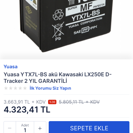
Yuasa
Yuasa YTX7L-BS akü Kawasaki LX250E D-
Tracker 2 YIL GARANTİLİ
İlk Yorumu Siz Yapın
3.663,91 TL + KDV
5.805,11 TL + KDV
%36
4.323,41 TL
Adet