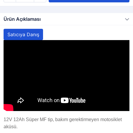
Ürün Açıklaması
Satıcıya Danış
12V 12Ah Süper MF tip, bakım gerektirmeyen motosiklet
aküsü.