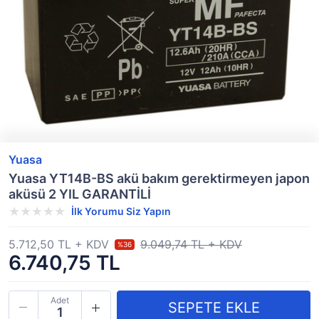
Yuasa
Yuasa YT14B-BS akü bakım gerektirmeyen japon
aküsü 2 YIL GARANTİLİ
İlk Yorumu Siz Yapın
5.712,50 TL + KDV
9.049,74 TL + KDV
%36
6.740,75 TL
Adet