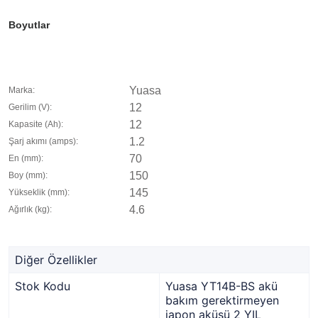
Boyutlar
Yuasa
Marka:
12
Gerilim (V):
12
Kapasite (Ah):
1.2
Şarj akımı (amps):
70
En (mm):
150
Boy (mm):
145
Yükseklik (mm):
4.6
Ağırlık (kg):
Diğer Özellikler
Stok Kodu
Yuasa YT14B-BS akü
bakım gerektirmeyen
japon aküsü 2 YIL