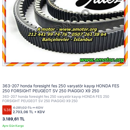
363-207 honda foresight fes 250 varyatör kayışı HONDA FES
250 FORSIGHT PEUGEOT SV 250 PIAGGIO X9 250
363-207 honda foresight fes 250 varyatör kayışı HONDA FES 250
FORSIGHT PEUGEOT SV 250 PIAGGIO X9 250
4.281,02 TL + KDV
%36
2.703,06 TL + KDV
3.189,61 TL