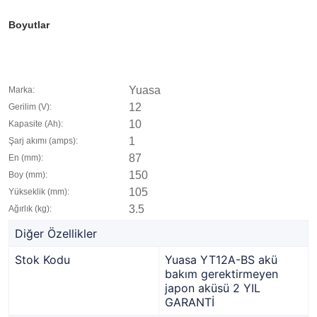
Boyutlar
Yuasa
Marka:
12
Gerilim (V):
10
Kapasite (Ah):
1
Şarj akımı (amps):
87
En (mm):
150
Boy (mm):
105
Yükseklik (mm):
3.5
Ağırlık (kg):
Diğer Özellikler
Stok Kodu
Yuasa YT12A-BS akü
bakım gerektirmeyen
japon aküsü 2 YIL
GARANTİ