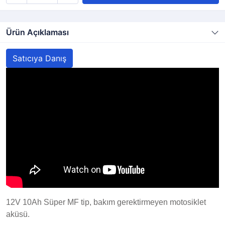
Ürün Açıklaması
Satıcıya Danış
12V 10Ah Süper MF tip, bakım gerektirmeyen motosiklet
aküsü.