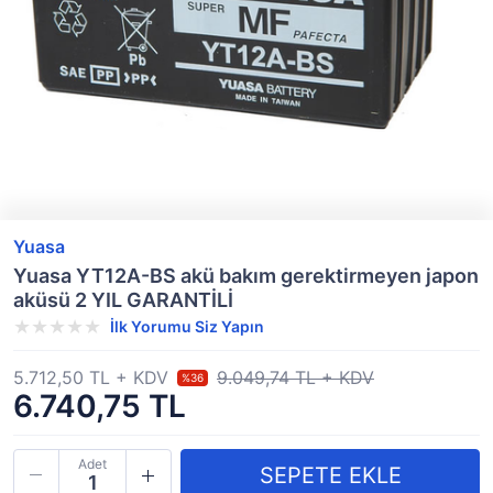
Yuasa
Yuasa YT12A-BS akü bakım gerektirmeyen japon
aküsü 2 YIL GARANTİLİ
İlk Yorumu Siz Yapın
5.712,50 TL + KDV
9.049,74 TL + KDV
%36
6.740,75 TL
Adet