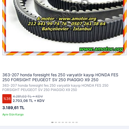
363-207 honda foresight fes 250 varyatör kayışı HONDA FES
250 FORSIGHT PEUGEOT SV 250 PIAGGIO X9 250
363-207 honda foresight fes 250 varyatör kayışı HONDA FES 250
FORSIGHT PEUGEOT SV 250 PIAGGIO X9 250
4.281,02 TL + KDV
%36
2.703,06 TL + KDV
3.189,61 TL