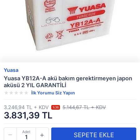
Yuasa
Yuasa YB12A-A akü bakım gerektirmeyen japon
aküsü 2 YIL GARANTİLİ
İlk Yorumu Siz Yapın
3.246,94 TL + KDV
5.144,67 TL + KDV
%36
3.831,39 TL
Adet