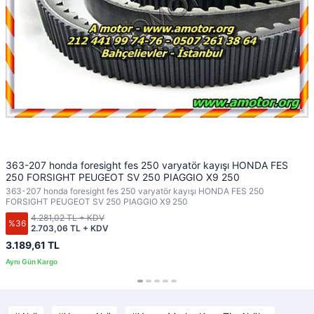
363-207 honda foresight fes 250 varyatör kayışı HONDA FES
250 FORSIGHT PEUGEOT SV 250 PIAGGIO X9 250
363-207 honda foresight fes 250 varyatör kayışı HONDA FES 250
FORSIGHT PEUGEOT SV 250 PIAGGIO X9 250
4.281,02 TL + KDV
%36
2.703,06 TL + KDV
3.189,61 TL