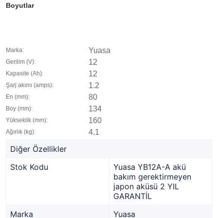
Boyutlar
Yuasa
Marka:
12
Gerilim (V):
12
Kapasite (Ah):
1.2
Şarj akımı (amps):
80
En (mm):
134
Boy (mm):
160
Yükseklik (mm):
4.1
Ağırlık (kg):
Diğer Özellikler
Stok Kodu
Yuasa YB12A-A akü
bakım gerektirmeyen
japon aküsü 2 YIL
GARANTİL
Marka
Yuasa