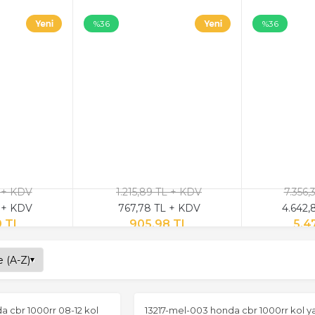
%36
%36
L + KDV
1.215,89 TL + KDV
7.356,
 + KDV
767,78 TL + KDV
4.642,
9 TL
905,98 TL
5.4
a cbr 1000rr 08-12 kol
13217-mel-003 honda cbr 1000rr kol y