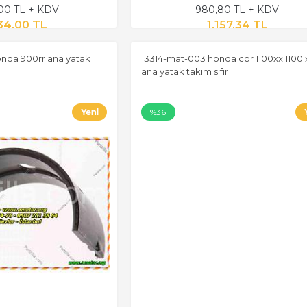
,00 TL + KDV
980,80 TL + KDV
34,00 TL
1.157,34 TL
nda 900rr ana yatak
13314-mat-003 honda cbr 1100xx 1100 
ana yatak takım sıfır
%36