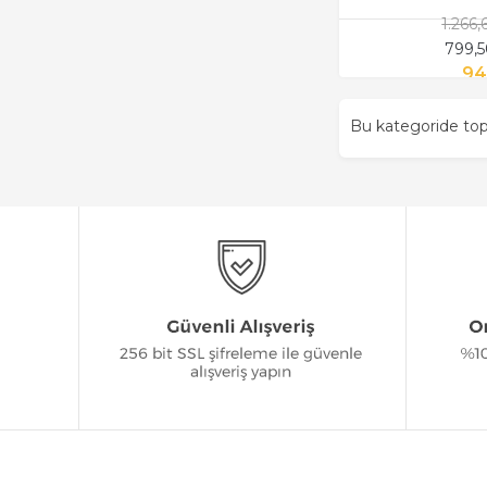
1.266
799,
94
Bu kategoride t