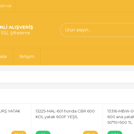
slimat
NLİ ALIŞVERİŞ
t SSL Şifreleme
alar
İletişim
URŞ YATAK
13225-MAL-601 honda CBR 600
13316-MBW-0
KOL yatak 600F YEŞİL
600 ana yata
50*10=500 TL