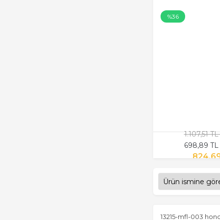
%36
1.107,51 T
698,89 TL
824,6
13215-mfl-003 hond