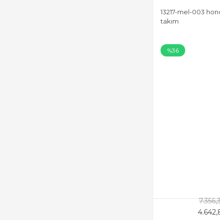
13217-mel-003 hond
takım
%36
7.356
4.642