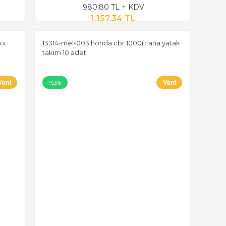
980,80 TL + KDV
1.157,34 TL
xx
13314-mel-003 honda cbr 1000rr ana yatak
takım 10 adet
%36