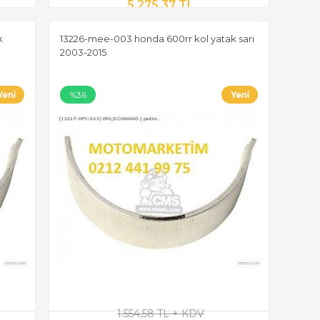
5.275,37 TL
k
13226-mee-003 honda 600rr kol yatak sarı
2003-2015
%36
1.554,58 TL + KDV