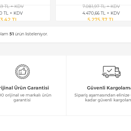
,69 TL + KDV
7.081,97 TL + KDV
50 TL + KDV
4.470,66 TL + KDV
3,42 TL
5.275,37 TL
oplam
51
ürün listeleniyor.