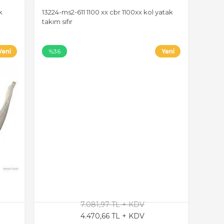
k
13224-ms2-611 1100 xx cbr 1100xx kol yatak
takım sıfır
%36
7.081,97 TL + KDV
4.470,66 TL + KDV