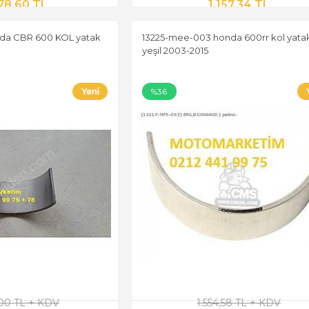
78,60 TL
1.157,34 TL
nda CBR 600 KOL yatak
13225-mee-003 honda 600rr kol yata
yeşil 2003-2015
%36
,00 TL + KDV
1.554,58 TL + KDV