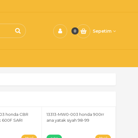
Sepetim
0
03 honda CBR
13313-MW0-003 honda 900rr
k 600F SARI
ana yatak siyah 98-99