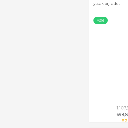
yatak orj. adet
%36
1.107
698,8
82