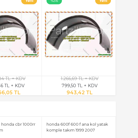
%36
,84 TL + KDV
1.266,69 TL + KDV
36 TL + KDV
799,50 TL + KDV
66,05 TL
943,42 TL
 honda cbr 1000rr
honda 600f 600 f ana kol yatak
ım
komple takım 1999 2007