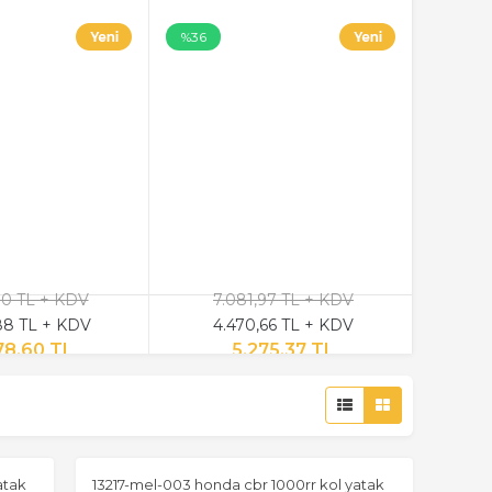
%36
30 TL + KDV
7.081,97 TL + KDV
88 TL + KDV
4.470,66 TL + KDV
78,60 TL
5.275,37 TL
atak
13217-mel-003 honda cbr 1000rr kol yatak