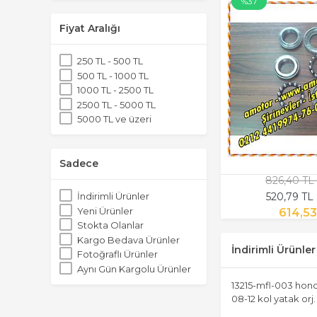
%37
Fiyat Aralığı
250 TL - 500 TL
500 TL - 1000 TL
1000 TL - 2500 TL
2500 TL - 5000 TL
5000 TL ve üzeri
Sadece
826,40 TL
520,79 TL
İndirimli Ürünler
Yeni Ürünler
614,53
Stokta Olanlar
Kargo Bedava Ürünler
İndirimli Ürünler
Fotoğraflı Ürünler
Aynı Gün Kargolu Ürünler
13215-mfl-003 hond
08-12 kol yatak orj