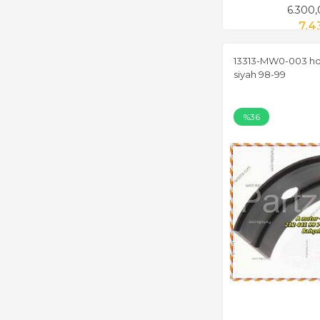
6.300
7.4
13313-MW0-003 ho
siyah 98-99
%36