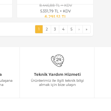
8.446,88 TL + KDV
5.331,79 TL + KDV
6.291,51 TL
1
2
3
4
5
›
»