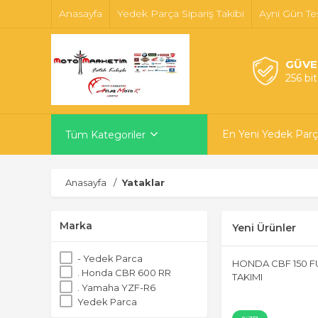
Anasayfa
Yedek Parça Sipariş Takibi
Ayni Gün Te
GÜVE
256 bi
En Yeni Yedek Parç
Tüm Kategoriler
Anasayfa
Yataklar
Marka
Yeni Ürünler
- Yedek Parca
HONDA CBF 150 F
. Honda CBR 600 RR
TAKIMI
. Yamaha YZF-R6
Yedek Parca