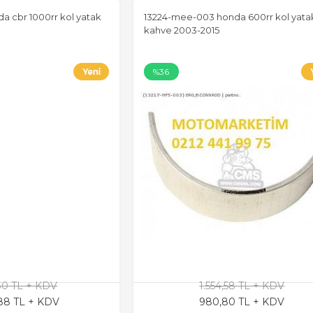
a cbr 1000rr kol yatak
13224-mee-003 honda 600rr kol yata
kahve 2003-2015
%36
,30 TL + KDV
1.554,58 TL + KDV
,88 TL + KDV
980,80 TL + KDV