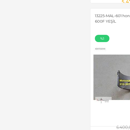
5.4
13225-MAL-601 ho
600F YEŞİL
%1
6.400