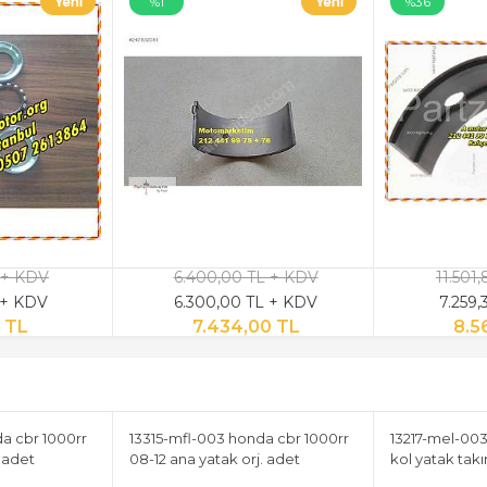
%1
%36
 + KDV
6.400,00 TL + KDV
11.501
 + KDV
6.300,00 TL + KDV
7.259,
 TL
7.434,00 TL
8.5
a cbr 1000rr
13315-mfl-003 honda cbr 1000rr
13217-mel-003
. adet
08-12 ana yatak orj. adet
kol yatak tak