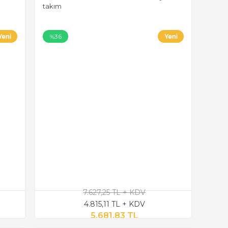
takım
%36
7.627,25 TL + KDV
4.815,11 TL + KDV
5.681,83 TL