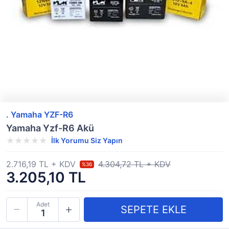
. Yamaha YZF-R6
Yamaha Yzf-R6 Akü
İlk Yorumu Siz Yapın
2.716,19 TL + KDV
4.304,72 TL + KDV
%36
3.205,10 TL
Adet