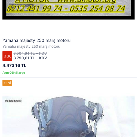
Yamaha majesty 250 marş motoru
Yamaha majesty 250 marş motoru
6.004,94 TL + KDV
%36
3.790,81 TL + KDV
4.473,16 TL