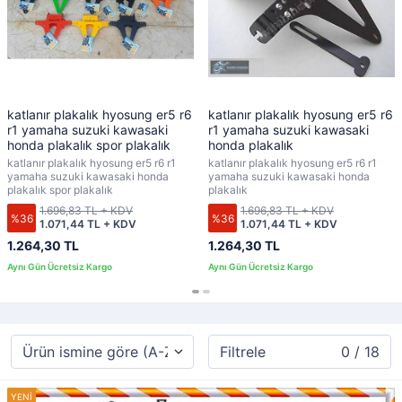
katlanır plakalık hyosung er5 r6
katlanır plakalık hyosung er5 r6
r1 yamaha suzuki kawasaki
r1 yamaha suzuki kawasaki
honda plakalık spor plakalık
honda plakalık
katlanır plakalık hyosung er5 r6 r1
katlanır plakalık hyosung er5 r6 r1
yamaha suzuki kawasaki honda
yamaha suzuki kawasaki honda
plakalık spor plakalık
plakalık
1.696,83 TL + KDV
1.696,83 TL + KDV
%36
%36
1.071,44 TL + KDV
1.071,44 TL + KDV
1.264,30 TL
1.264,30 TL
Filtrele
0 / 18