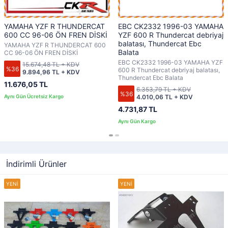
YAMAHA YZF R THUNDERCAT
EBC CK2332 1996-03 YAMAHA
600 CC 96-06 ÖN FREN DİSKİ
YZF 600 R Thundercat debriyaj
balatası, Thundercat Ebc
YAMAHA YZF R THUNDERCAT 600
Balata
CC 96-06 ÖN FREN DİSKİ
EBC CK2332 1996-03 YAMAHA YZF
15.674,48 TL + KDV
%36
600 R Thundercat debriyaj balatası,
9.894,96 TL + KDV
Thundercat Ebc Balata
11.676,05 TL
6.353,79 TL + KDV
%36
4.010,06 TL + KDV
4.731,87 TL
İndirimli Ürünler