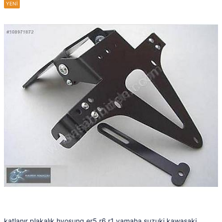
katlanır plakalık hyosung er5 r6 r1 yamaha suzuki kawasaki