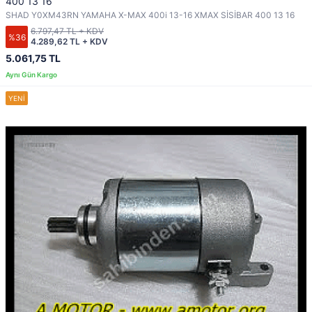
400 13 16
SHAD Y0XM43RN YAMAHA X-MAX 400i 13-16 XMAX SİSİBAR 400 13 16
6.797,47 TL + KDV
%36
4.289,62 TL + KDV
5.061,75 TL