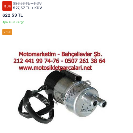
836,56 TL + KDV
%36
527,57 TL + KDV
622,53 TL