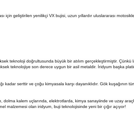
 için geliştirilen yenilikçi VX bujisi, uzun yıllardır uluslararası motosik
üksek teknoloji doğrultusunda büyük bir atılım gerçekleştirmiştir. Çünkü 
üksek teknolojiye son derece uygun bir asil metaldir. İridyum başka pla
.
adığı kadar serttir ve çoğu kimyasala karşı dayanıklıdır. Gök kuşağının t
de, dolma kalem uçlarında, elektrotlarda, kimya sanayiinde ve uzay araçl
emel malzemesi olan iridyum, buji teknolojisinde yeni bir çığır açıyor!