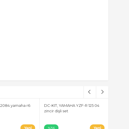
2084 yamaha r6
DC-KIT, YAMAHA YZF-R 125 04
102-110 
zincir dişli set
honda s
%36
%36