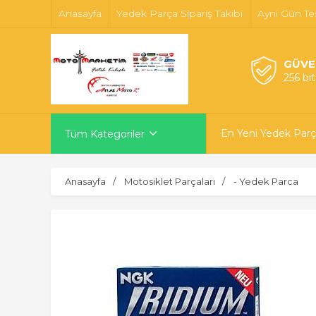
Anasayfa
Yedek Parça Sipariş Takibi
Ayni Gün Te
GÜVE
256 bi
En Yeni Yedek Parç
Tüm Kategoriler
Anasayfa
Motosiklet Parçaları
- Yedek Parca