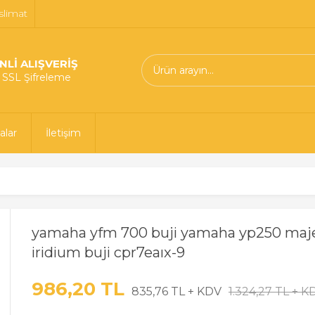
slimat
NLİ ALIŞVERİŞ
t SSL Şifreleme
alar
İletişim
yamaha yfm 700 buji yamaha yp250 maje
iridium buji cpr7eaıx-9
986,20 TL
835,76 TL + KDV
1.324,27 TL + K