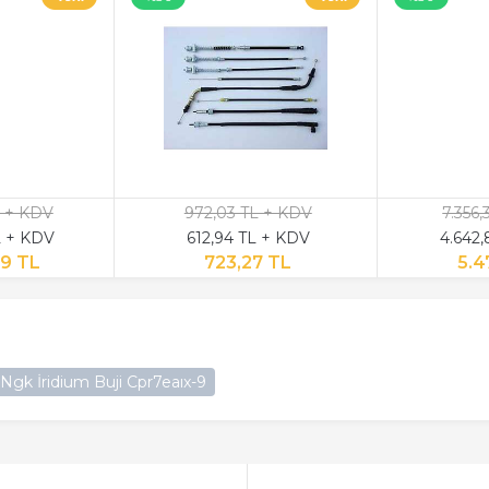
L + KDV
972,03 TL + KDV
7.356
L + KDV
612,94 TL + KDV
4.642
69 TL
723,27 TL
5.4
gk İridium Buji Cpr7eaıx-9