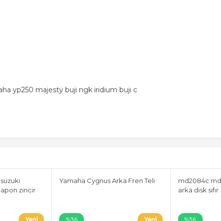
a yp250 majesty buji ngk iridium buji c
 suzuki
Yamaha Cygnus Arka Fren Teli
md2084c md
apon zincir
arka disk sıfır
%36
%36