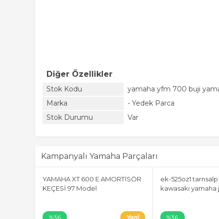
Diğer Özellikler
Stok Kodu
yamaha yfm 700 buji yamah
Marka
- Yedek Parca
Stok Durumu
Var
Kampanyalı Yamaha Parçaları
ğ ayna
YAMAHA XT 600 E AMORTİSÖR
ek-525oz1 tarnsalp
KEÇESİ 97 Model
kawasaki yamaha j
%36
%36