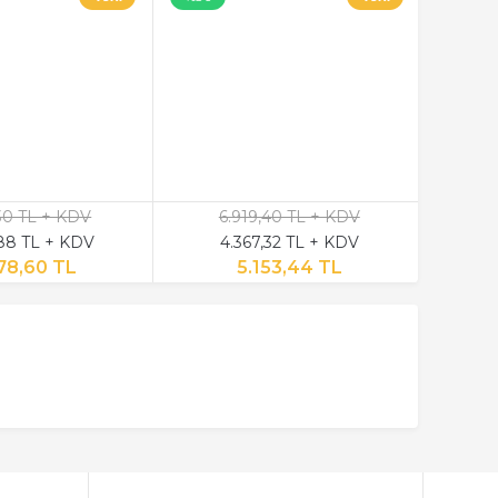
,30 TL + KDV
6.919,40 TL + KDV
2
,88 TL + KDV
4.367,32 TL + KDV
1
78,60 TL
5.153,44 TL