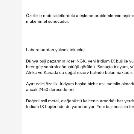
Özellikle motosikletlerdeki ateşleme problemlerinin aşılması
mükemmel sonucudur.
Laboratuardan yüksek teknoloji
Dünya buji pazarının lideri NGK, yeni Iridium IX buji ile y
birer güç santralı dönüştüğü görüldü. Sonuçta iridyum, y
Afrika ve Kanada’da doğal rezerv halinde bulunmaktadır
Ayırt edici özellik: İridyum başka hiçbir asil metalin olm
ancak 2450 derecede erir.
Değerli asil metal, olağanüstü kalitenin arandığı her yer
Iridium IX bujilerinde de yararlanıyor. Yeni buji neslinin t