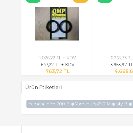
KDV
1.026,22 TL + KDV
6.265,73 T
DV
647,22 TL + KDV
3.953,97 T
763,72 TL
4.665,
Ürün Etiketleri
Yamaha Yfm 700 Buji Yamaha Yp250 Majesty Buji N