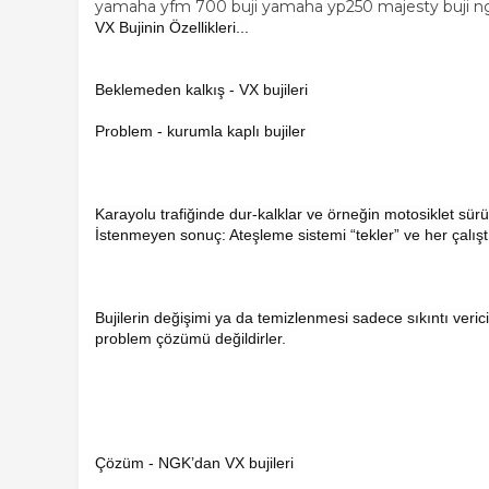
yamaha yfm 700 buji yamaha yp250 majesty buji ngk
VX Bujinin Özellikleri...
Beklemeden kalkış - VX bujileri
Problem - kurumla kaplı bujiler
Karayolu trafiğinde dur-kalklar ve örneğin motosiklet sür
İstenmeyen sonuç: Ateşleme sistemi “tekler” ve her çalışt
Bujilerin değişimi ya da temizlenmesi sadece sıkıntı verici
problem çözümü değildirler.
Çözüm - NGK’dan VX bujileri