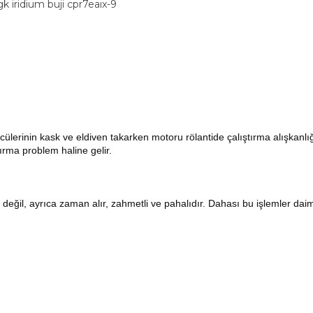
 iridium buji cpr7eaıx-9
ücülerinin kask ve eldiven takarken motoru rölantide çalıştırma alışkan
ırma problem haline gelir.
 değil, ayrıca zaman alır, zahmetli ve pahalıdır. Dahası bu işlemler daim