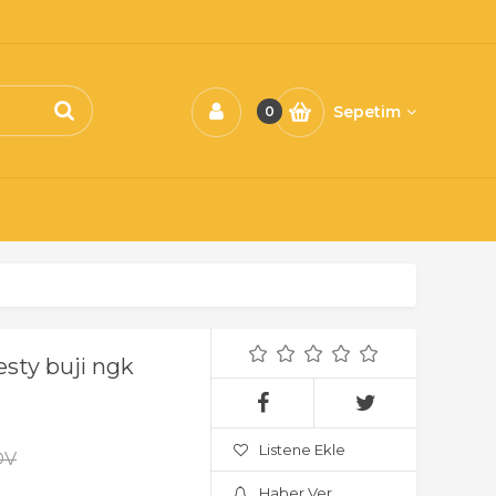
Sepetim
0
sty buji ngk
Listene Ekle
DV
Haber Ver