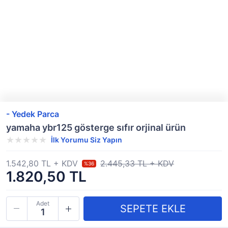
- Yedek Parca
yamaha ybr125 gösterge sıfır orjinal ürün
İlk Yorumu Siz Yapın
1.542,80 TL + KDV
2.445,33 TL + KDV
%36
1.820,50 TL
Adet