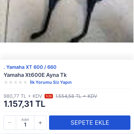
. Yamaha XT 600 / 660
Yamaha Xt600E Ayna Tk
İlk Yorumu Siz Yapın
980,77 TL + KDV
1.554,58 TL + KDV
%36
1.157,31 TL
Adet