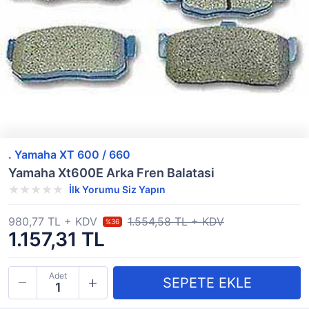
. Yamaha XT 600 / 660
Yamaha Xt600E Arka Fren Balatasi
İlk Yorumu Siz Yapın
980,77 TL + KDV
1.554,58 TL + KDV
%36
1.157,31 TL
Adet