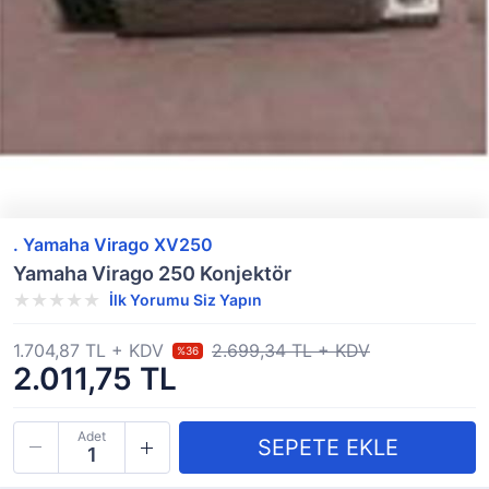
. Yamaha Virago XV250
Yamaha Virago 250 Konjektör
İlk Yorumu Siz Yapın
1.704,87 TL + KDV
2.699,34 TL + KDV
%36
2.011,75 TL
Adet