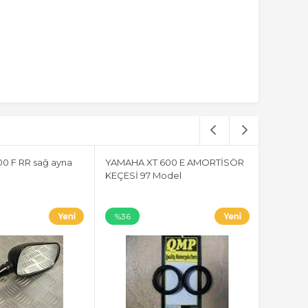
0 F RR sağ ayna
YAMAHA XT 600 E AMORTİSÖR
KEÇESİ 97 Model
%36