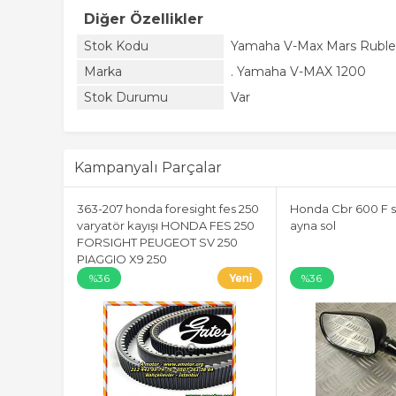
Diğer Özellikler
Stok Kodu
Yamaha V-Max Mars Ruble
Marka
. Yamaha V-MAX 1200
Stok Durumu
Var
Kampanyalı Parçalar
363-207 honda foresight fes 250
Honda Cbr 600 F s
varyatör kayışı HONDA FES 250
ayna sol
FORSIGHT PEUGEOT SV 250
PIAGGIO X9 250
%36
%36