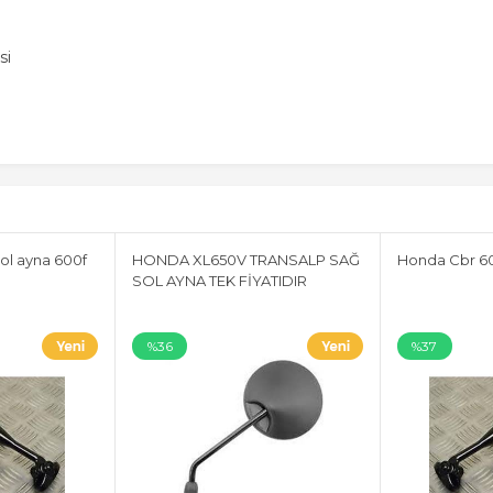
si
ol ayna 600f
HONDA XL650V TRANSALP SAĞ
Honda Cbr 60
SOL AYNA TEK FİYATIDIR
%36
%37