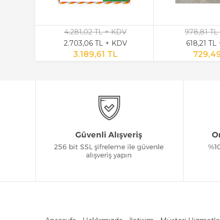
4.281,02 TL + KDV
978,81 TL
2.703,06 TL + KDV
618,21 TL
3.189,61 TL
729,4