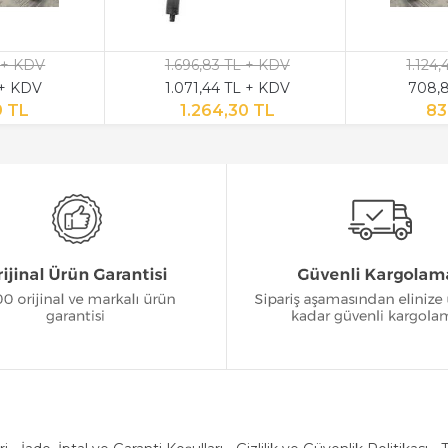
 + KDV
1.696,83 TL + KDV
1.124
 + KDV
1.071,44 TL + KDV
708,8
9 TL
1.264,30 TL
83