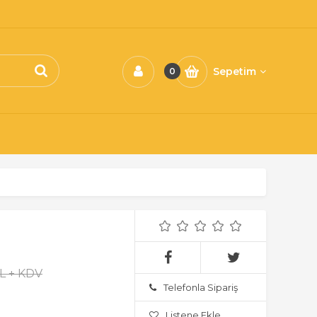
Sepetim
0
TL + KDV
Telefonla Sipariş
Listene Ekle