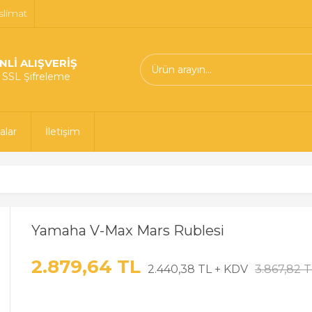
slimat
NLİ ALIŞVERİŞ
t SSL Şifreleme
alar
İletişim
Yamaha V-Max Mars Rublesi
2.879,64 TL
2.440,38 TL + KDV
3.867,82 