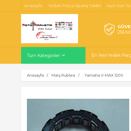
Anasayfa
Yedek Parça Sipariş Takibi
Ayni Gün Te
GÜVE
256 bi
En Yeni Yedek Parç
Tüm Kategoriler
Anasayfa
Marş Rublesi
. Yamaha V-MAX 1200