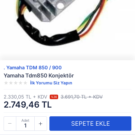
. Yamaha TDM 850 / 900
Yamaha Tdm850 Konjektör
İlk Yorumu Siz Yapın
2.330,05 TL + KDV
3.691,70 TL + KDV
%36
2.749,46 TL
Adet