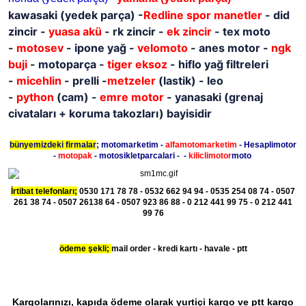
kawasaki
(yedek parça)
-
Redline spor manetler
- did
zincir -
yuasa akü
- rk zincir -
ek zincir
- tex moto
-
motosev
- ipone yağ -
velomoto
- anes motor -
ngk
buji
- motoparça -
tiger eksoz
- hiflo yağ filtreleri
-
micehlin
- prelli -
metzeler
(lastik) - leo
-
python
(cam) -
emre motor
- yanasaki (grenaj
civataları + koruma takozları) bayisidir
bünyemizdeki firmalar
; motomarketim -
alfamotomarketim
- Hesaplimotor
-
motopak
- motosikletparcalari - -
kiliclimotor
moto
İrtibat telefonları;
0530 171 78 78 - 0532 662 94 94 - 0535 254 08 74 - 0507
261 38 74 - 0507 26138 64 - 0507 923 86 88 - 0 212 441 99 75 - 0 212 441
99 76
ödeme şekli;
mail order - kredi kartı - havale - ptt
Kargolarınızı, kapıda ödeme olarak yurtiçi kargo ve ptt kargo