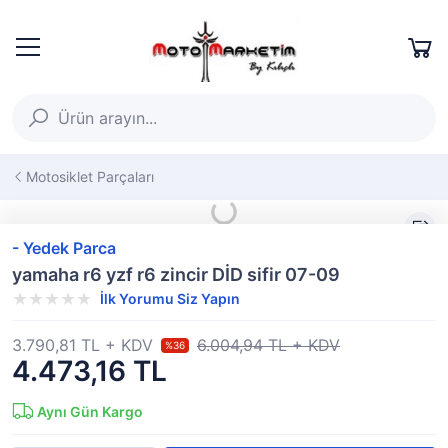
Motosiklet Parçaları
- Yedek Parca
yamaha r6 yzf r6 zincir DİD sifir 07-09
İlk Yorumu Siz Yapın
3.790,81 TL + KDV
6.004,94 TL + KDV
%36
4.473,16 TL
Aynı Gün Kargo