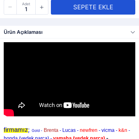
Adet
Ürün Açıklaması
;
firmamız
Brenta
- Lucas -
newfren
- vicma -
k&n
-
Gold -
-
honda (yedek parça) -
yamaha
(yedek parça)