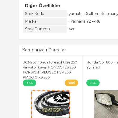
Diğer Özellikler
Stok Kodu
yamaha r6 alternatör many
Marka
. Yamaha YZF-R6
Stok Durumu
Var
Kampanyalı Parçalar
363-207 honda foresight fes 250
Honda Cbr 600 F s
varyatör kayışı HONDA FES 250
ayna sol
FORSIGHT PEUGEOT SV 250
PIAGGIO X9 250
%36
%36