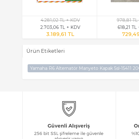
4.281,02 TL + KDV
978,81 TL
2.703,06 TL + KDV
618,21 TL
3.189,61 TL
729,4
Ürün Etiketleri
Yamaha R6 Alternatör Manyeto Kapak 5sl-15411 2