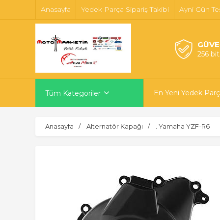
Anasayfa
Yedek Parça Sipariş Takibi
Ayni Gün Te
GÜVE
256 bi
En Yeni Yedek Parç
Tüm Kategoriler
Anasayfa
Alternatör Kapağı
. Yamaha YZF-R6