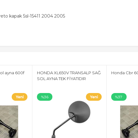
eto kapak 5sl-15411 2004 2005
ol ayna 600f
HONDA XL650V TRANSALP SAĞ
Honda Cbr 60
SOL AYNA TEK FİYATIDIR
%36
%37