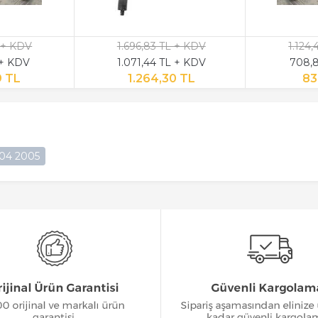
 + KDV
1.696,83 TL + KDV
1.124
 + KDV
1.071,44 TL + KDV
708,8
9 TL
1.264,30 TL
83
004 2005