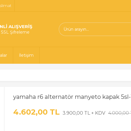
slimat
NLİ ALIŞVERİŞ
t SSL Şifreleme
alar
İletişim
yamaha r6 alternatör manyeto kapak 5sl-
4.602,00 TL
3.900,00 TL + KDV
4.000,00 