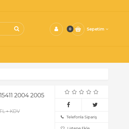
Sepetim
0
15411 2004 2005
TL + KDV
Telefonla Sipariş
Listene Ekle