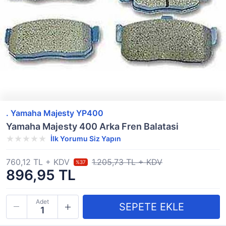
. Yamaha Majesty YP400
Yamaha Majesty 400 Arka Fren Balatasi
İlk Yorumu Siz Yapın
760,12 TL + KDV
1.205,73 TL + KDV
%37
896,95 TL
Adet