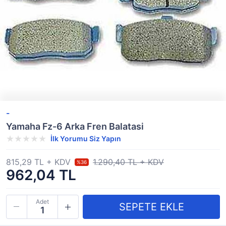
-
Yamaha Fz-6 Arka Fren Balatasi
İlk Yorumu Siz Yapın
815,29 TL + KDV
1.290,40 TL + KDV
%36
962,04 TL
Adet