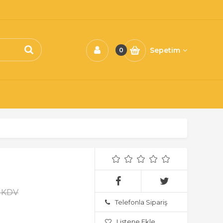
Sepetim
0
+ KDV
Telefonla Sipariş
Listene Ekle