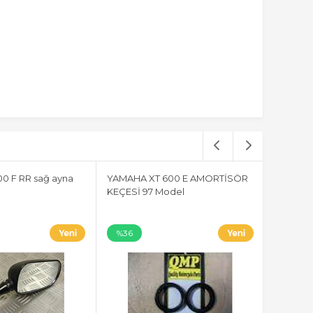
0 F RR sağ ayna
YAMAHA XT 600 E AMORTİSÖR
KEÇESİ 97 Model
%36