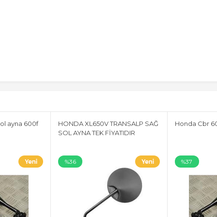
ol ayna 600f
HONDA XL650V TRANSALP SAĞ
Honda Cbr 60
SOL AYNA TEK FİYATIDIR
%36
%37