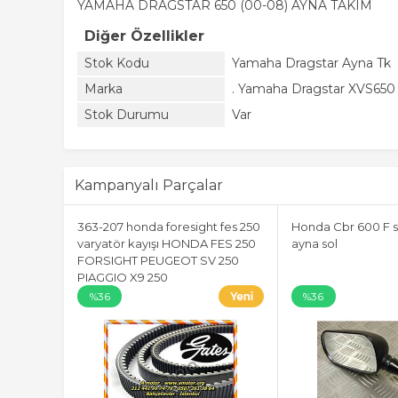
YAMAHA DRAGSTAR 650 (00-08) AYNA TAKIM
Diğer Özellikler
Stok Kodu
Yamaha Dragstar Ayna Tk
Marka
. Yamaha Dragstar XVS650
Stok Durumu
Var
Kampanyalı Parçalar
363-207 honda foresight fes 250
Honda Cbr 600 F s
varyatör kayışı HONDA FES 250
ayna sol
FORSIGHT PEUGEOT SV 250
PIAGGIO X9 250
%36
%36