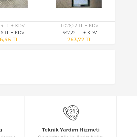
,44 TL + KDV
1.026,22 TL + KDV
6 TL + KDV
647,22 TL + KDV
6,45 TL
763,72 TL