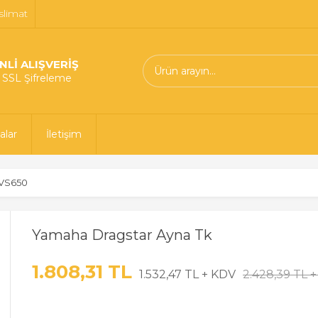
slimat
NLİ ALIŞVERİŞ
t SSL Şifreleme
alar
İletişim
XVS650
Yamaha Dragstar Ayna Tk
1.808,31 TL
1.532,47 TL + KDV
2.428,39 TL 