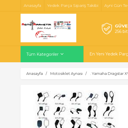
Anasayfa
Yedek Parça Sipariş Takibi
Ayni Gün Te
GÜVE
256 bi
En Yeni Yedek Parç
Tüm Kategoriler
Anasayfa
Motosiklet Aynası
. Yamaha Dragstar 