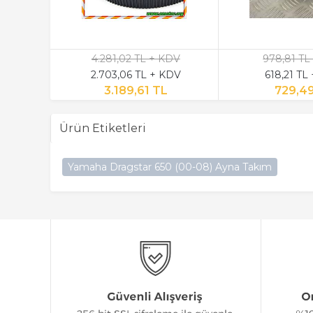
4.281,02 TL + KDV
978,81 TL
2.703,06 TL + KDV
618,21 TL
3.189,61 TL
729,4
Ürün Etiketleri
Yamaha Dragstar 650 (00-08) Ayna Takım