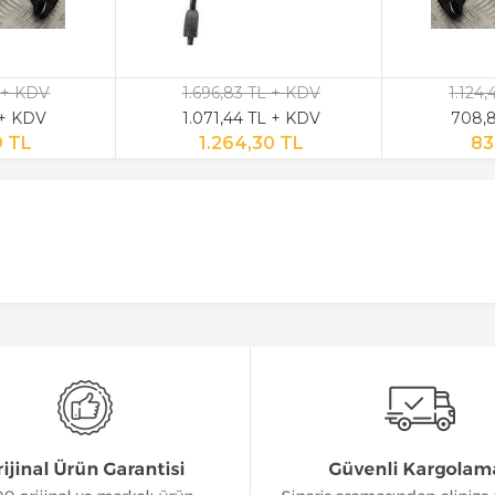
 + KDV
1.696,83 TL + KDV
1.124
 + KDV
1.071,44 TL + KDV
708,8
9 TL
1.264,30 TL
83