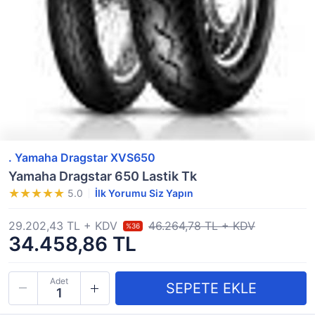
. Yamaha Dragstar XVS650
Yamaha Dragstar 650 Lastik Tk
5.0
İlk Yorumu Siz Yapın
29.202,43 TL + KDV
46.264,78 TL + KDV
%36
34.458,86 TL
Adet