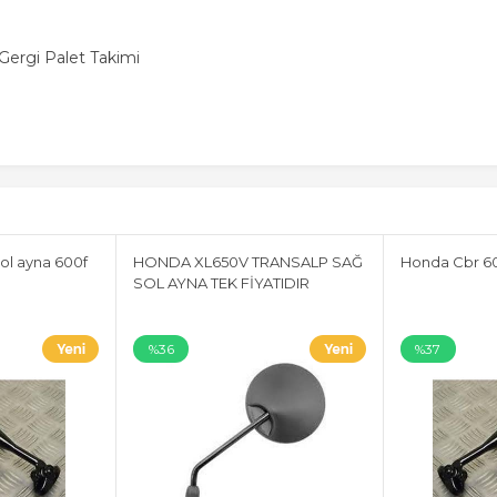
ergi Palet Takimi
ol ayna 600f
HONDA XL650V TRANSALP SAĞ
Honda Cbr 60
SOL AYNA TEK FİYATIDIR
%36
%37