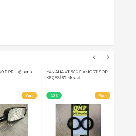
0 F RR sağ ayna
YAMAHA XT 600 E AMORTİSÖR
KEÇESİ 97 Model
%36