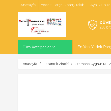
Anasayfa
Yedek Parça Sipariş Takibi
Ayni Gün Te
GÜVE
256 bi
En Yeni Yedek Parç
Tüm Kategoriler
Anasayfa
Eksantrik Zinciri
. Yamaha Cygnus RS 1