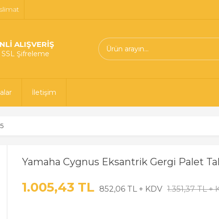
slimat
NLİ ALIŞVERİŞ
t SSL Şifreleme
alar
İletişim
25
Yamaha Cygnus Eksantrik Gergi Palet Ta
1.005,43 TL
852,06 TL + KDV
1.351,37 TL +