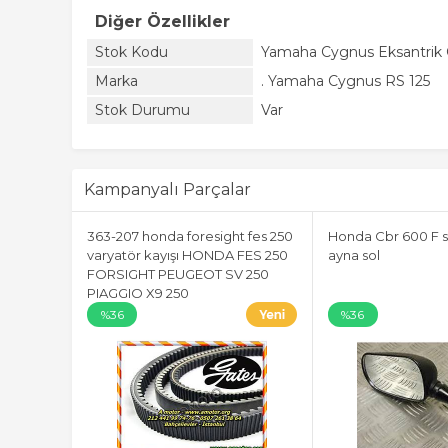
Diğer Özellikler
Stok Kodu
Yamaha Cygnus Eksantrik G
Marka
. Yamaha Cygnus RS 125
Stok Durumu
Var
Kampanyalı Parçalar
363-207 honda foresight fes 250
Honda Cbr 600 F s
varyatör kayışı HONDA FES 250
ayna sol
FORSIGHT PEUGEOT SV 250
PIAGGIO X9 250
%36
%36