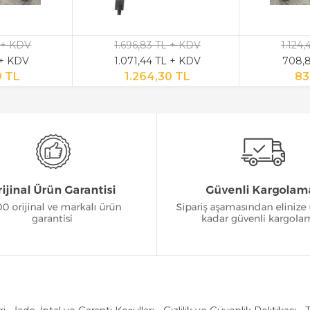
 + KDV
1.696,83 TL + KDV
1.124
 + KDV
1.071,44 TL + KDV
708,8
9 TL
1.264,30 TL
83