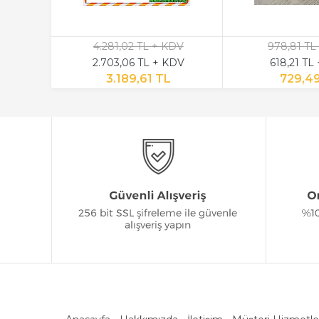
4.281,02 TL + KDV
978,81 TL
2.703,06 TL + KDV
618,21 TL
3.189,61 TL
729,4