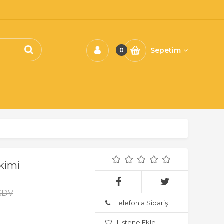
Sepetim
0
kimi
 KDV
Telefonla Sipariş
Listene Ekle