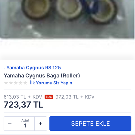
. Yamaha Cygnus RS 125
Yamaha Cygnus Baga (Roller)
İlk Yorumu Siz Yapın
613,03 TL + KDV
972,03 TL + KDV
%36
723,37 TL
Adet