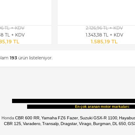
,96 TL + KDV
2.126,96 TL + KDV
,38 TL + KDV
1.343,38 TL + KDV
85,19 TL
1.585,19 TL
oplam
193
ürün listeleniyor.
En çok aranan motor m
Honda
CBR 600 RR
Yamaha
FZ6 Fazer
Suzuki
GSX-R 1100
Hayabu
,
,
,
CBR 125
Varadero
Transalp
Dragstar
Virago
Burgman
DL 650
GSX
, 
, 
, 
, 
, 
, 
, 