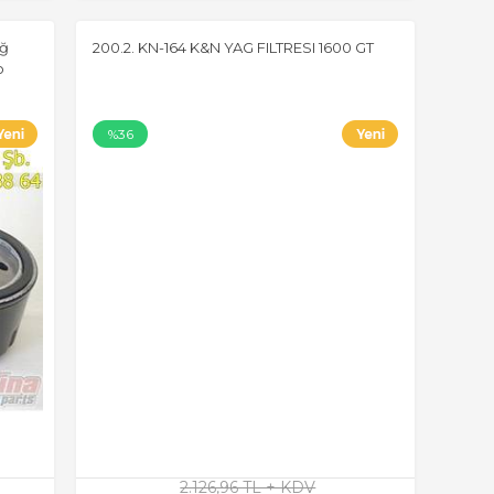
ağ
200.2. KN-164 K&N YAG FILTRESI 1600 GT
o
%36
2.126,96 TL + KDV