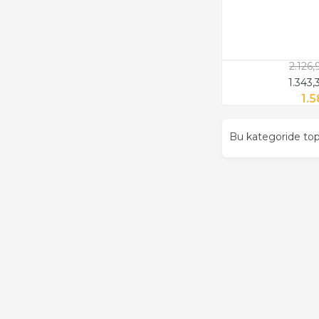
2.126
1.343
1.5
Bu kategoride t