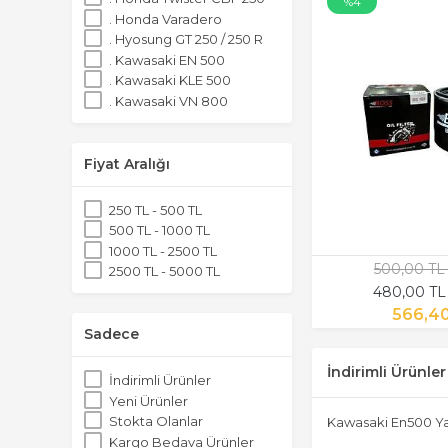
%4
. Honda Varadero
. Hyosung GT 250 / 250 R
. Kawasaki EN 500
. Kawasaki KLE 500
. Kawasaki VN 800
. Suzuki AN 125
. Suzuki Burgman AN400
. Suzuki DL 650
Fiyat Aralığı
. Suzuki GN 250
. Suzuki GS 500E
250 TL - 500 TL
. Suzuki GSR 600
500 TL - 1000 TL
. Suzuki GSX-R 1000
1000 TL - 2500 TL
. Suzuki GSX-R 600
500,00 TL
2500 TL - 5000 TL
. Suzuki GSX-R 750
480,00 TL
. Suzuki Hayabusa
566,4
. Suzuki Intruder VL800
Sadece
. Yamaha Dragstar XVS650
. Yamaha FZ-6 / Fazer
İndirimli Ürünler
İndirimli Ürünler
. Yamaha Majesty YP400
Yeni Ürünler
. Yamaha TDM 850 / 900
Stokta Olanlar
Kawasaki En500 Yag
. Yamaha Virago XV250
Kargo Bedava Ürünler