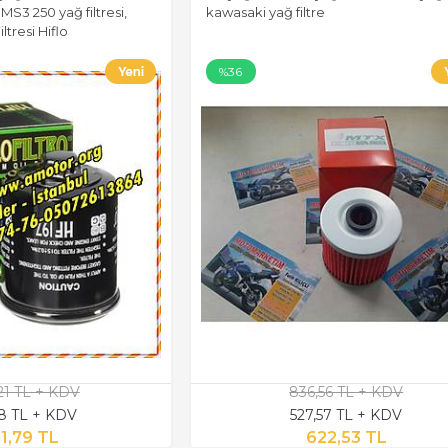
MS3 250 yağ filtresi,
kawasaki yağ filtre
tresi Hiflo
%36
,21 TL + KDV
836,56 TL + KDV
18 TL + KDV
527,57 TL + KDV
1,79 TL
622,53 TL