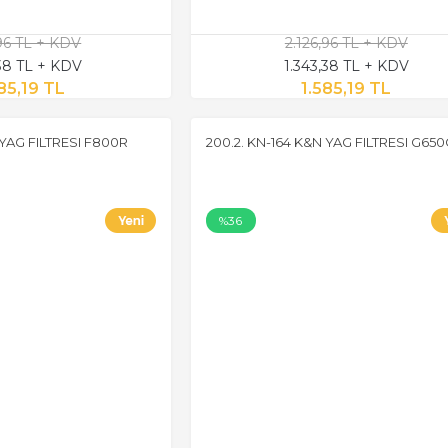
,96 TL + KDV
2.126,96 TL + KDV
,38 TL + KDV
1.343,38 TL + KDV
85,19 TL
1.585,19 TL
 YAG FILTRESI F800R
200.2. KN-164 K&N YAG FILTRESI G65
%36