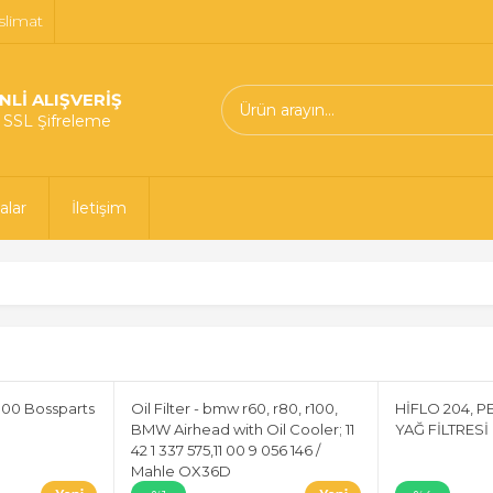
slimat
NLİ ALIŞVERİŞ
t SSL Şifreleme
alar
İletişim
300 Bossparts
Oil Filter - bmw r60, r80, r100,
HİFLO 204, 
BMW Airhead with Oil Cooler; 11
YAĞ FİLTRESİ
42 1 337 575,11 00 9 056 146 /
Mahle OX36D