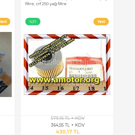
filtre, crf 250 yağ filtre
%37
579,16 TL + KDV
364,55 TL + KDV
430,17 TL