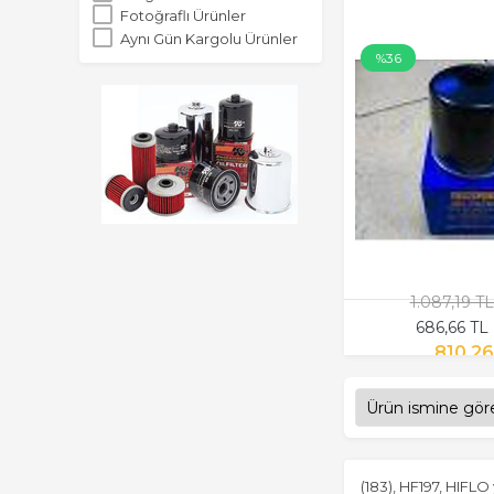
. Yamaha XT 600 / 660
Fotoğraflı Ürünler
. Yamaha YZF-R1
Aynı Gün Kargolu Ürünler
. Yamaha YZF-R6
%36
Hava Filtresi
K&N
Manet
ngk
PROSEV
Statör
VLM
Yag Filtresi
1.087,19 T
686,66 TL
810,26
(183), HF197, HIFLO 