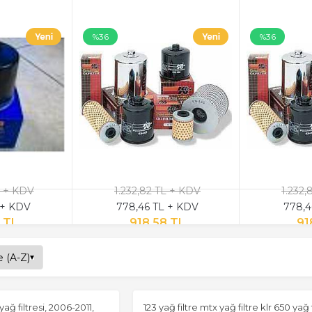
%36
%36
L + KDV
1.232,82 TL + KDV
1.232,
 + KDV
778,46 TL + KDV
778,4
 TL
918,58 TL
91
yağ filtresi, 2006-2011,
123 yağ filtre mtx yağ filtre klr 650 yağ f