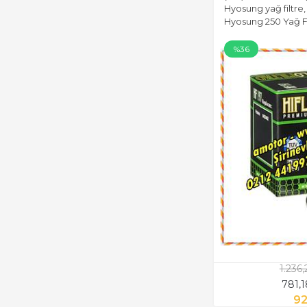
Hyosung yağ filtre, 
Hyosung 250 Yağ Fil
%36
1.236
781,
92