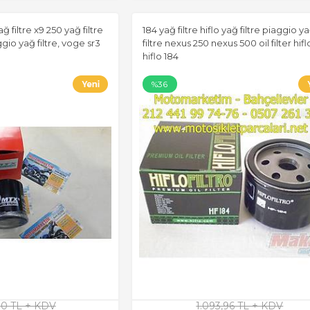
ğ filtre x9 250 yağ filtre
184 yağ filtre hiflo yağ filtre piaggio y
aggio yağ filtre, voge sr3
filtre nexus 250 nexus 500 oil filter hifl
hiflo 184
%36
0 TL + KDV
1.093,96 TL + KDV