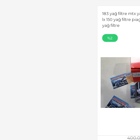
183 yağ filtre mtx ya
lx 150 yağ filtre pi
yağ filtre
%2
400,0