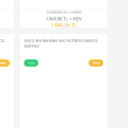
2.126,96 TL + KDV
1.343,38 TL + KDV
1.585,19 TL
0GS
200.2. KN-164 K&N YAG FILTRESI G650GS
SERTAO
%36