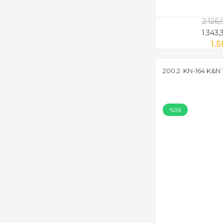
2.126
1.343
1.5
200.2. KN-164 K&N
%36