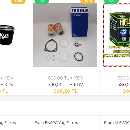
%1
%4
 + KDV
600,00 TL + KDV
500,0
 + KDV
590,00 TL + KDV
480,0
0 TL
696,20 TL
56
 Filtresi
Fram EN500 Yag Filtresi
Fram KLE 500 