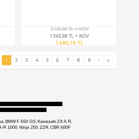
2.126,96 TL + KDV
1.343,38 TL + KDV
1.585,19 TL
1
2
3
4
5
6
7
8
9
›
»
arkaları:
sa
BMW
F 650 GS
Kawasaki
ZX-6 R
,
,
,
-R 1000
Ninja 250
ZZR
CBR 600F
, 
, 
, 