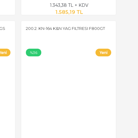
1.343,38 TL + KDV
1.585,19 TL
0GS
200.2. KN-164 K&N YAG FILTRESI F800GT
%36