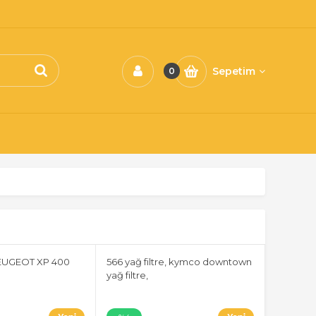
Sepetim
0
PEUGEOT XP 400
566 yağ filtre, kymco downtown
yağ filtre,