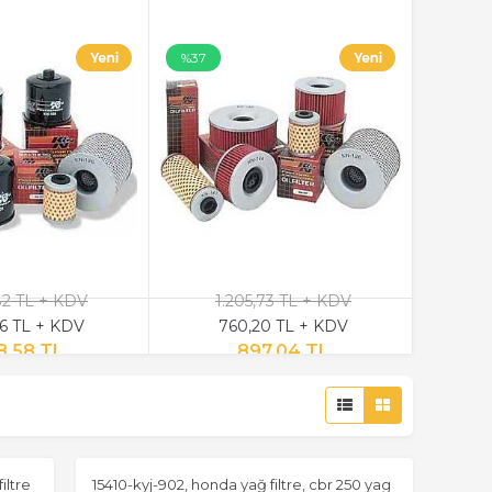
%37
82 TL + KDV
1.205,73 TL + KDV
6 TL + KDV
760,20 TL + KDV
8,58 TL
897,04 TL
iltre
15410-kyj-902, honda yağ filtre, cbr 250 yag