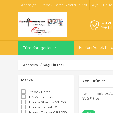
Anasayfa
Yedek Parça Sipariş Takibi
Ayni Gün Te
GÜVE
256 bi
En Yeni Yedek Parç
Tüm Kategoriler
Anasayfa
Yağ Filtresi
Marka
Yeni Ürünler
- Yedek Parca
Benda Rock 250/ 
. BMW F 650 GS
Yağ Filtresi
. Honda Shadow VT 750
. Honda Transalp XL
. Honda Twister CBF 250