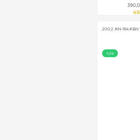
390,0
46
200.2. KN-164 K&N 
%36