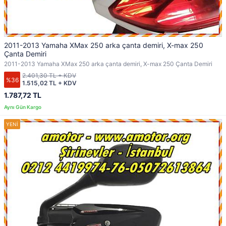
2011-2013 Yamaha XMax 250 arka çanta demiri, X-max 250
Çanta Demiri
2011-2013 Yamaha XMax 250 arka çanta demiri, X-max 250 Çanta Demiri
2.401,30 TL + KDV
%36
1.515,02 TL + KDV
1.787,72 TL