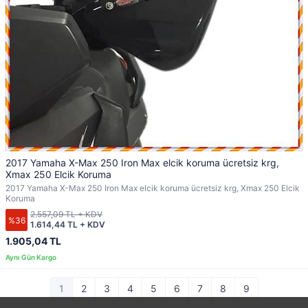
2017 Yamaha X-Max 250 Iron Max elcik koruma ücretsiz krg,
Xmax 250 Elcik Koruma
2017 Yamaha X-Max 250 Iron Max elcik koruma ücretsiz krg, Xmax 250 Elcik
Koruma
2.557,09 TL + KDV
%36
1.614,44 TL + KDV
1.905,04 TL
1
2
3
4
5
6
7
8
9