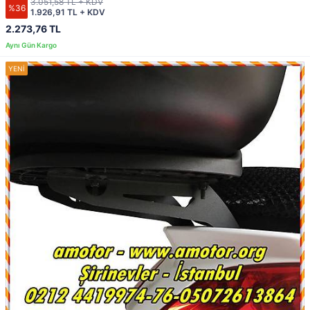
3.051,58 TL + KDV
%36
1.926,91 TL + KDV
2.273,76 TL