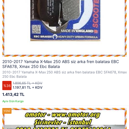
2010-2017 Yamaha X-Max 250 ABS siz arka fren balatası EBC
SFA678, Xmax 250 Ebc Balata
2010-2017 Yamaha X-Max 250 ABS siz arka fren balatası EBC SFA678, Xmax
250 Ebc Balata
1.896,65 TL + KDV
%36
1.197,81 TL + KDV
1.413,42 TL