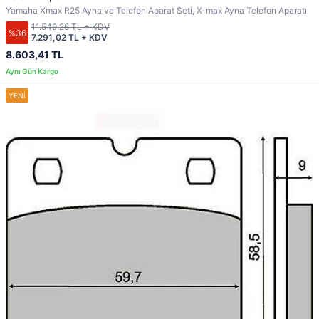
Yamaha Xmax R25 Ayna ve Telefon Aparat Seti, X-max Ayna Telefon Aparatı
11.549,26 TL + KDV
%36
7.291,02 TL + KDV
8.603,41 TL