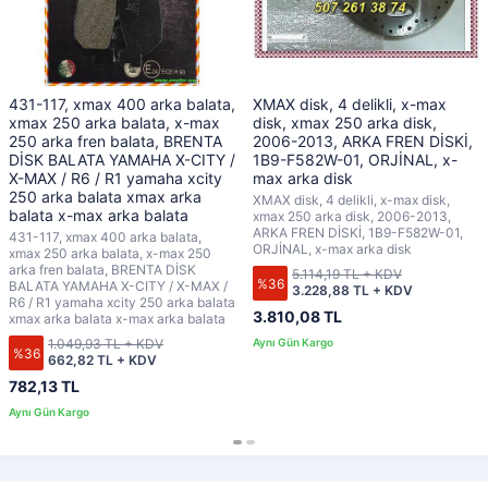
431-117, xmax 400 arka balata,
XMAX disk, 4 delikli, x-max
xmax 250 arka balata, x-max
disk, xmax 250 arka disk,
250 arka fren balata, BRENTA
2006-2013, ARKA FREN DİSKİ,
DİSK BALATA YAMAHA X-CITY /
1B9-F582W-01, ORJİNAL, x-
X-MAX / R6 / R1 yamaha xcity
max arka disk
250 arka balata xmax arka
XMAX disk, 4 delikli, x-max disk,
balata x-max arka balata
xmax 250 arka disk, 2006-2013,
ARKA FREN DİSKİ, 1B9-F582W-01,
431-117, xmax 400 arka balata,
ORJİNAL, x-max arka disk
xmax 250 arka balata, x-max 250
arka fren balata, BRENTA DİSK
5.114,19 TL + KDV
%36
BALATA YAMAHA X-CITY / X-MAX /
3.228,88 TL + KDV
R6 / R1 yamaha xcity 250 arka balata
3.810,08 TL
xmax arka balata x-max arka balata
1.049,93 TL + KDV
%36
662,82 TL + KDV
782,13 TL