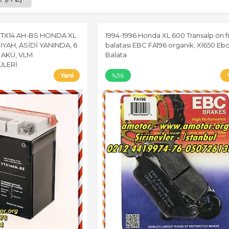
YTX14 AH-BS HONDA XL
1994-1996 Honda XL 600 Transalp ön f
IYAH, ASİDİ YANINDA, 6
balatası EBC FA196 organik, Xl650 Eb
 AKÜ, VLM
Balata
ÜLERİ
%36