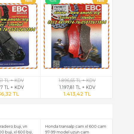
%36
61 TL + KDV
1.896,65 TL + KDV
97 TL + KDV
1.197,81 TL + KDV
36,32 TL
1.413,42 TL
adero buji, vn
Honda transalp cam xl 600 cam
0 buji, xl 600 bıji,
97-99 model uzun cam