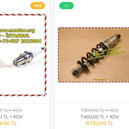
%1
13 TL + KDV
7.500,00 TL + KDV
81 TL + KDV
7.400,00 TL + KDV
9,56 TL
8.732,00 TL