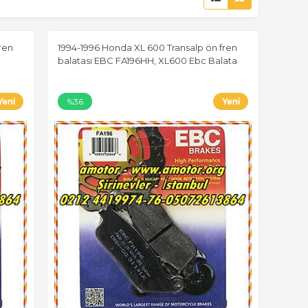
ren
1994-1996 Honda XL 600 Transalp ön fren
c
balatası EBC FA196HH, XL600 Ebc Balata
%36