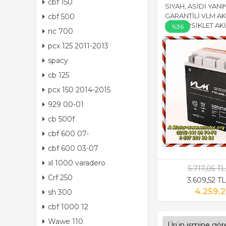
cbf 150
SIYAH, ASİDİ YANI
GARANTİLİ VLM AK
cbf 500
MOTORSİKLET AK
%36
nc 700
pcx 125 2011-2013
spacy
cb 125
pcx 150 2014-2015
929 00-01
cb 500f
cbf 600 07-
cbf 600 03-07
xl 1000 varadero
5.717,05 T
Crf 250
3.609,52 T
4.259,2
sh 300
cbf 1000 12
Wawe 110