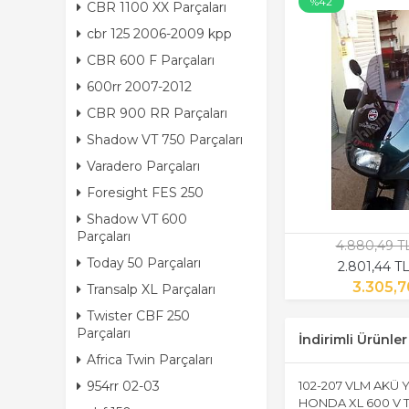
%42
CBR 1100 XX Parçaları
cbr 125 2006-2009 kpp
CBR 600 F Parçaları
600rr 2007-2012
CBR 900 RR Parçaları
Shadow VT 750 Parçaları
Varadero Parçaları
Foresight FES 250
Shadow VT 600
Parçaları
4.880,49 T
Today 50 Parçaları
2.801,44 T
3.305,7
Transalp XL Parçaları
Twister CBF 250
Parçaları
İndirimli Ürünler
Africa Twin Parçaları
954rr 02-03
102-207 VLM AKÜ 
HONDA XL 600 V 