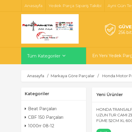
Anasayfa
Yedek Parça Sipariş Takibi
Ayni Gün Te
GÜVE
256 bi
En Yeni Yedek Parç
Tüm Kategoriler
Anasayfa
Markaya Göre Parçalar
Honda Motor Pa
Kategoriler
Yeni Ürünler
Beat Parçaları
HONDA TRANSALP
UZUN TUR CAMI 
CBF 150 Parçaları
FÜME 52CM XL 60
1000rr 08-12