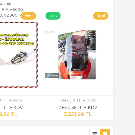
 Suzuki-
E-F, VS600,
0, VZ800 Maruder
%36
3 TL + KDV
4.501,16 TL + KDV
1 TL + KDV
2.840,66 TL + KDV
9,56 TL
3.351,98 TL