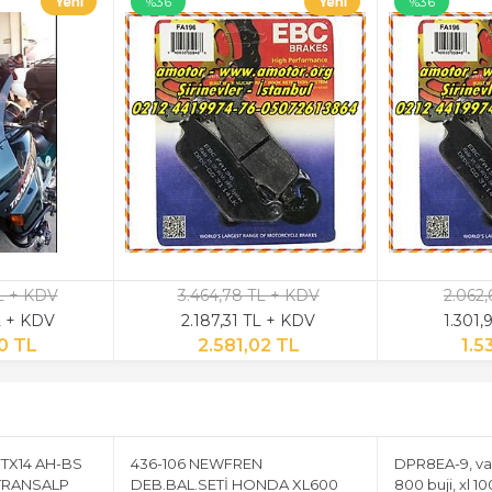
%36
%36
L + KDV
3.464,78 TL + KDV
2.062,
L + KDV
2.187,31 TL + KDV
1.301,
0 TL
2.581,02 TL
1.5
YTX14 AH-BS
436-106 NEWFREN
DPR8EA-9, var
TRANSALP
DEB.BAL.SETİ HONDA XL600
800 buji, xl 100