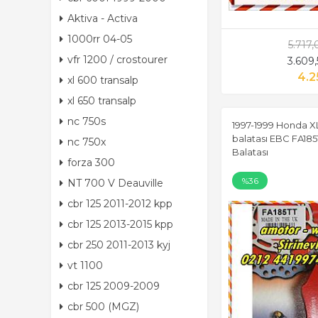
Aktiva - Activa
1000rr 04-05
5.717
vfr 1200 / crostourer
3.609
4.2
xl 600 transalp
xl 650 transalp
nc 750s
1997-1999 Honda XL
balatası EBC FA185
nc 750x
Balatası
forza 300
%36
NT 700 V Deauville
cbr 125 2011-2012 kpp
cbr 125 2013-2015 kpp
cbr 250 2011-2013 kyj
vt 1100
cbr 125 2009-2009
cbr 500 (MGZ)