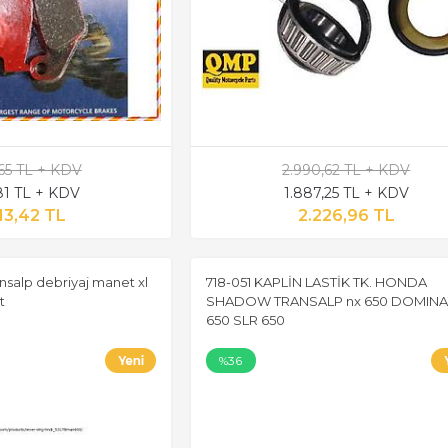
,65 TL + KDV
2.990,62 TL + KDV
,81 TL + KDV
1.887,25 TL + KDV
13,42 TL
2.226,96 TL
nsalp debriyaj manet xl
718-051 KAPLİN LASTİK TK. HONDA
t
SHADOW TRANSALP nx 650 DOMIN
650 SLR 650
%36