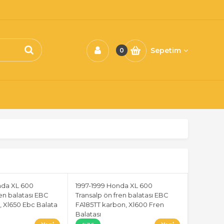
Sepetim
0
nda XL 600
1997-1999 Honda XL 600
ren balatası EBC
Transalp ön fren balatası EBC
, Xl650 Ebc Balata
FA185TT karbon, Xl600 Fren
Balatası