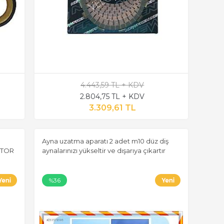
4.443,59 TL + KDV
2.804,75 TL + KDV
3.309,61 TL
Ayna uzatma aparatı 2 adet m10 düz diş
ATOR
aynalarınızı yükseltir ve dışarıya çıkartır
%36