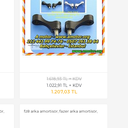
1.618,93 TL + KDV
1.022,91 TL + KDV
1.207,03 TL
ör,
fz8 arka amortisör, fazer arka amortisör,