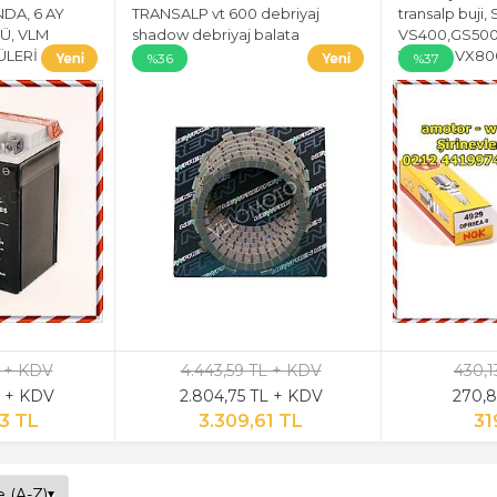
NDA, 6 AY
TRANSALP vt 600 debriyaj
transalp buji,
Ü, VLM
shadow debriyaj balata
VS400,GS500 
ÜLERİ
VS800, VX80
%36
%37
L + KDV
4.443,59 TL + KDV
430,1
L + KDV
2.804,75 TL + KDV
270,8
3 TL
3.309,61 TL
31