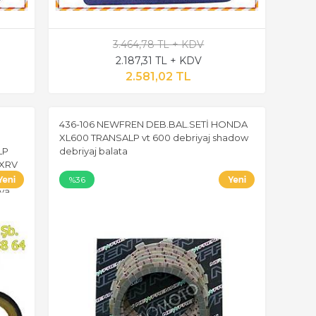
3.464,78 TL + KDV
2.187,31 TL + KDV
2.581,02 TL
436-106 NEWFREN DEB.BAL.SETİ HONDA
XL600 TRANSALP vt 600 debriyaj shadow
LP
debriyaj balata
 XRV
FRICA
%36
lya