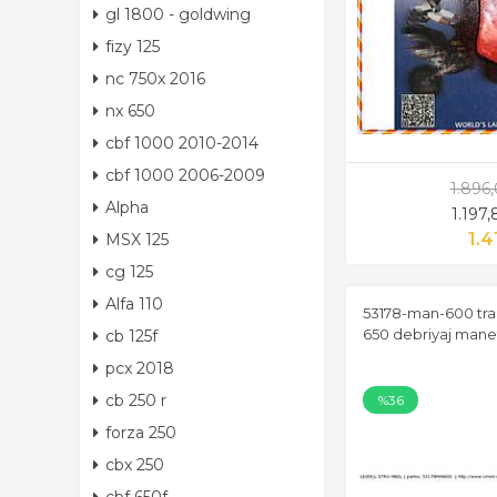
gl 1800 - goldwing
fizy 125
nc 750x 2016
nx 650
cbf 1000 2010-2014
cbf 1000 2006-2009
1.896
Alpha
1.197
1.4
MSX 125
cg 125
Alfa 110
53178-man-600 tra
650 debriyaj mane
cb 125f
pcx 2018
cb 250 r
%36
forza 250
cbx 250