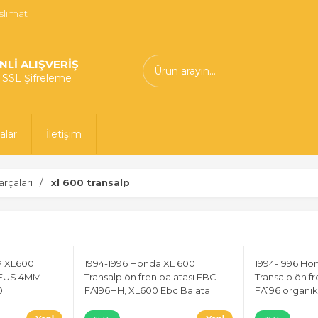
slimat
NLİ ALIŞVERİŞ
t SSL Şifreleme
alar
İletişim
rçaları
xl 600 transalp
 XL600
1994-1996 Honda XL 600
1994-1996 Ho
ZEUS 4MM
Transalp ön fren balatası EBC
Transalp ön f
0
FA196HH, XL600 Ebc Balata
FA196 organik