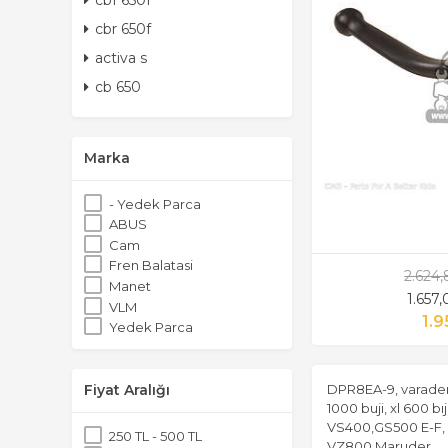
cbf 650f
cbr 650f
activa s
cb 650
Marka
- Yedek Parca
ABUS
Cam
Fren Balatasi
2.624
Manet
1.657
VLM
1.9
Yedek Parca
DPR8EA-9, varadero 
Fiyat Aralığı
1000 buji, xl 600 bıj
VS400,GS500 E-F,
250 TL - 500 TL
VZ800 Maruder