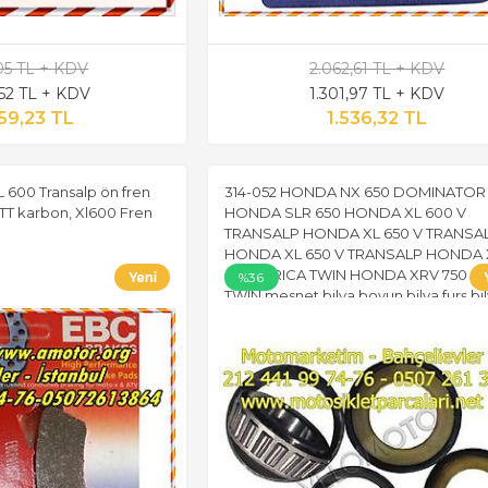
,05 TL + KDV
2.062,61 TL + KDV
,52 TL + KDV
1.301,97 TL + KDV
59,23 TL
1.536,32 TL
 600 Transalp ön fren
314-052 HONDA NX 650 DOMINATOR
TT karbon, Xl600 Fren
HONDA SLR 650 HONDA XL 600 V
TRANSALP HONDA XL 650 V TRANSA
HONDA XL 650 V TRANSALP HONDA
650 AFRICA TWIN HONDA XRV 750 A
%36
TWIN mesnet bilya boyun bilya furş bi