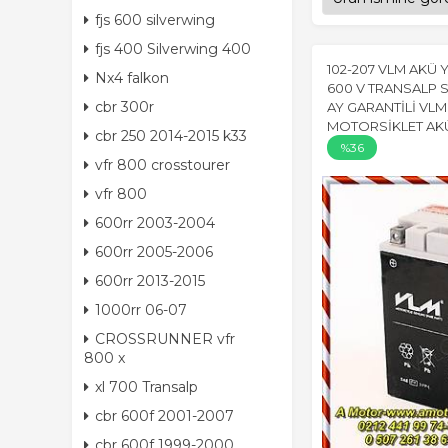
fjs 600 silverwing
fjs 400 Silverwing 400
102-207 VLM AKÜ 
Nx4 falkon
600 V TRANSALP S
cbr 300r
AY GARANTİLİ VLM
MOTORSİKLET AK
cbr 250 2014-2015 k33
%36
vfr 800 crosstourer
vfr 800
600rr 2003-2004
600rr 2005-2006
600rr 2013-2015
1000rr 06-07
CROSSRUNNER vfr
800 x
xl 700 Transalp
cbr 600f 2001-2007
cbr 600f 1999-2000