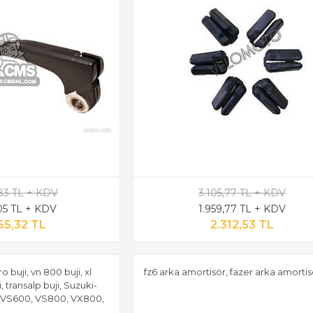
,83 TL + KDV
3.105,77 TL + KDV
,05 TL + KDV
1.959,77 TL + KDV
55,32 TL
2.312,53 TL
buji, vn 800 buji, xl
fz6 arka amortisör, fazer arka amortis
i, transalp buji, Suzuki-
 VS600, VS800, VX800,