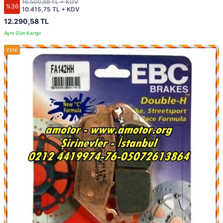
16.500,88 TL + KDV
%36
10.415,75 TL + KDV
12.290,58 TL