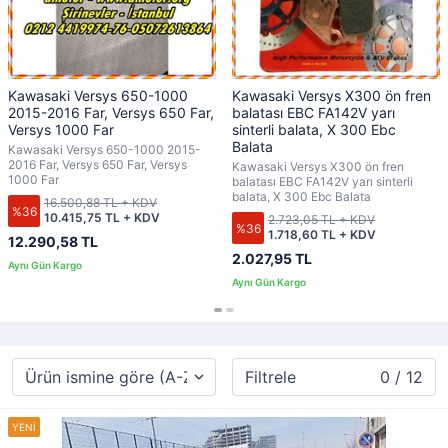
Kawasaki Versys 650-1000
Kawasaki Versys X300 ön fren
2015-2016 Far, Versys 650 Far,
balatası EBC FA142V yarı
Versys 1000 Far
sinterli balata, X 300 Ebc
Balata
Kawasaki Versys 650-1000 2015-
2016 Far, Versys 650 Far, Versys
Kawasaki Versys X300 ön fren
1000 Far
balatası EBC FA142V yarı sinterli
balata, X 300 Ebc Balata
16.500,88 TL + KDV
%36
10.415,75 TL + KDV
2.723,05 TL + KDV
%36
1.718,60 TL + KDV
12.290,58 TL
2.027,95 TL
Filtrele
0 / 12