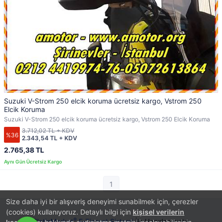
Suzuki V-Strom 250 elcik koruma ücretsiz kargo, Vstrom 250
Elcik Koruma
Suzuki V-Strom 250 elcik koruma ücretsiz kargo, Vstrom 250 Elcik Koruma
3.712,02 TL + KDV
%36
2.343,54 TL + KDV
2.765,38 TL
1
Size daha iyi bir alışveriş deneyimi sunabilmek için, çerezler
(cookies) kullanıyoruz. Detaylı bilgi için
kişisel verilerin
®
PlatinMarket
E-Ticaret Sistemi
İle Hazırlanmıştır.