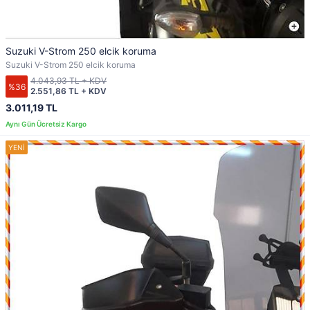
Suzuki V-Strom 250 elcik koruma
Suzuki V-Strom 250 elcik koruma
4.043,93 TL + KDV
%36
2.551,86 TL + KDV
3.011,19 TL