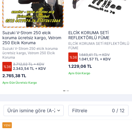
Suzuki V-Strom 250 elcik
ELCİK KORUMA SETİ
koruma ücretsiz kargo, Vstrom
REFLEKTÖRLÜ FÜME
250 Elcik Koruma
ELCİK KORUMA SETİ REFLEKTÖRLÜ
FÜME
Suzuki V-Strom 250 elcik koruma
ücretsiz kargo, Vstrom 250 Elcik
1.649,41 TL + KDV
%36
Koruma
1.041,57 TL + KDV
3.712,02 TL + KDV
1.229,06 TL
%36
2.343,54 TL + KDV
2.765,38 TL
Filtrele
0 / 12