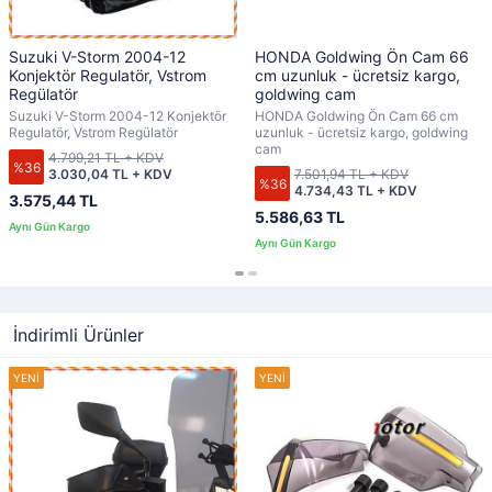
Suzuki V-Storm 2004-12
HONDA Goldwing Ön Cam 66
Konjektör Regulatör, Vstrom
cm uzunluk - ücretsiz kargo,
Regülatör
goldwing cam
Suzuki V-Storm 2004-12 Konjektör
HONDA Goldwing Ön Cam 66 cm
Regulatör, Vstrom Regülatör
uzunluk - ücretsiz kargo, goldwing
cam
4.799,21 TL + KDV
%36
3.030,04 TL + KDV
7.501,94 TL + KDV
%36
4.734,43 TL + KDV
3.575,44 TL
5.586,63 TL
İndirimli Ürünler