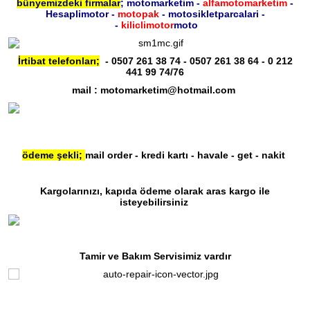
bünyemizdeki firmalar
; motomarketim -
alfamotomarketim
-
Hesaplimotor -
motopak
- motosikletparcalari -
-
kiliclimotor
moto
İrtibat telefonları;
- 0507 261 38 74 - 0507 261 38 64 - 0 212
441 99 74/76
mail : motomarketim@hotmail.com
ödeme şekli;
mail order - kredi kartı - havale - get - nakit
Kargolarınızı, kapıda ödeme olarak aras kargo ile
isteyebilirsiniz
Tamir ve Bakım Servisimiz vardır