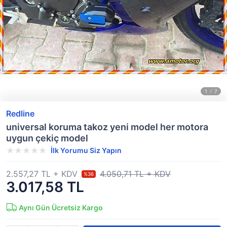
Redline
universal koruma takoz yeni model her motora
uygun çekiç model
İlk Yorumu Siz Yapın
2.557,27 TL + KDV
4.050,71 TL + KDV
%36
3.017,58 TL
Aynı Gün Ücretsiz Kargo