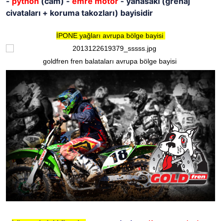
-
python
(cam) -
emre motor
- yanasaki (grenaj
civataları + koruma takozları) bayisidir
İPONE yağları avrupa bölge bayisi
goldfren fren balataları avrupa bölge bayisi