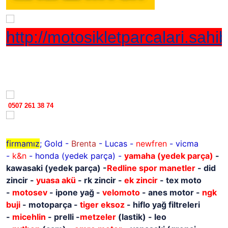
http://motosikletparcalari.sah
0507 261 38 74
firmamız
; Gold -
Brenta
- Lucas -
newfren
- vicma
-
k&n
- honda (yedek parça) -
yamaha
(yedek parça)
-
kawasaki
(yedek parça)
-
Redline spor manetler
- did
zincir -
yuasa akü
- rk zincir -
ek zincir
- tex moto
-
motosev
- ipone yağ -
velomoto
- anes motor -
ngk
buji
- motoparça -
tiger eksoz
- hiflo yağ filtreleri
-
micehlin
- prelli -
metzeler
(lastik) - leo