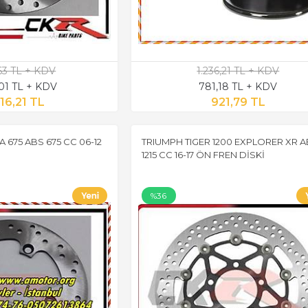
,63 TL + KDV
1.236,21 TL + KDV
,01 TL + KDV
781,18 TL + KDV
16,21 TL
921,79 TL
675 ABS 675 CC 06-12
TRIUMPH TIGER 1200 EXPLORER XR 
1215 CC 16-17 ÖN FREN DİSKİ
%36