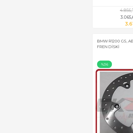
4.856
3.065
3.6
BMW R1200 GS, AB
FREN DİSKİ
%36