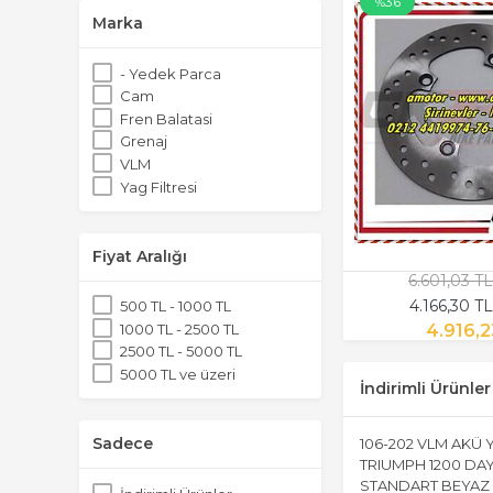
%36
Marka
- Yedek Parca
Cam
Fren Balatasi
Grenaj
VLM
Yag Filtresi
Fiyat Aralığı
6.601,03 T
4.166,30 T
500 TL - 1000 TL
1000 TL - 2500 TL
4.916,2
2500 TL - 5000 TL
5000 TL ve üzeri
İndirimli Ürünler
Sadece
106-202 VLM AKÜ 
TRIUMPH 1200 DA
STANDART BEYAZ 