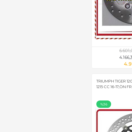
6.601
4.166
4.9
TRIUMPH TIGER 12
1215 CC 16-17,ÖN F
%36