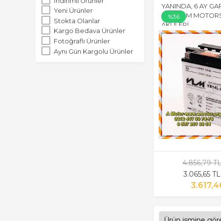
İndirimli Ürünler
YANINDA, 6 AY GA
Yeni Ürünler
AKÜ, VLM MOTORS
%36
Stokta Olanlar
AKÜLERİ
Kargo Bedava Ürünler
Fotoğraflı Ürünler
Aynı Gün Kargolu Ürünler
4.856,79 T
3.065,65 T
3.617,4