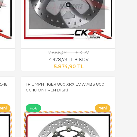
7.888,04 TL + KDV
4.978,73 TL + KDV
5.874,90 TL
5-18
TRIUMPH TIGER 800 XRX LOW ABS 800
CC 18 ÖN FREN DİSKİ
%36