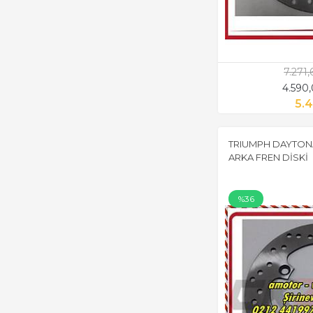
7.271
4.590
5.4
TRIUMPH DAYTONA 
ARKA FREN DİSKİ
%36