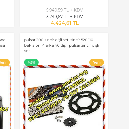
5.940,59 TL + KDV
3.749,67 TL + KDV
4.424,61 TL
ona
pulsar 200 zincir dişli set, zincir 520 110
esi
bakla ön 14 arka 40 dişli, pulsar zincir dişli
set
%36