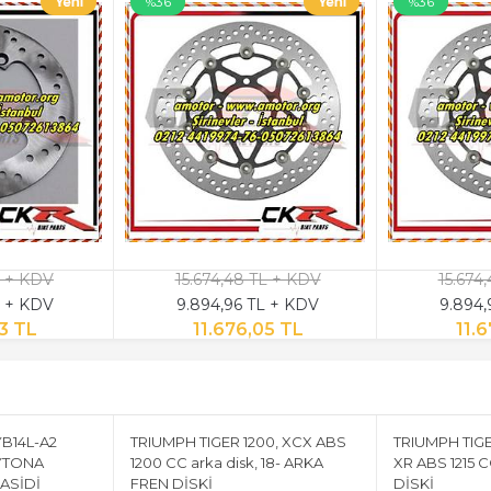
%36
%36
L + KDV
15.674,48 TL + KDV
15.674
L + KDV
9.894,96 TL + KDV
9.894,
3 TL
11.676,05 TL
11.
YB14L-A2
TRIUMPH TIGER 1200, XCX ABS
TRIUMPH TIG
YTONA
1200 CC arka disk, 18- ARKA
XR ABS 1215 C
ASİDİ
FREN DİSKİ
DİSKİ