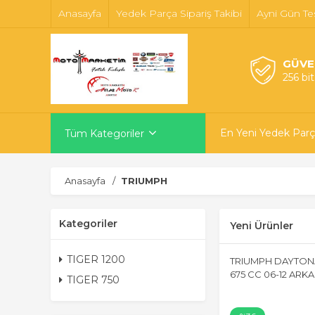
Anasayfa
Yedek Parça Sipariş Takibi
Ayni Gün Te
GÜVE
256 bi
En Yeni Yedek Parç
Tüm Kategoriler
Anasayfa
TRIUMPH
Kategoriler
Yeni Ürünler
TIGER 1200
TRIUMPH DAYTONA
675 CC 06-12 ARKA
TIGER 750