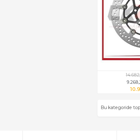
14.682
9.268
10.
Bu kategoride t