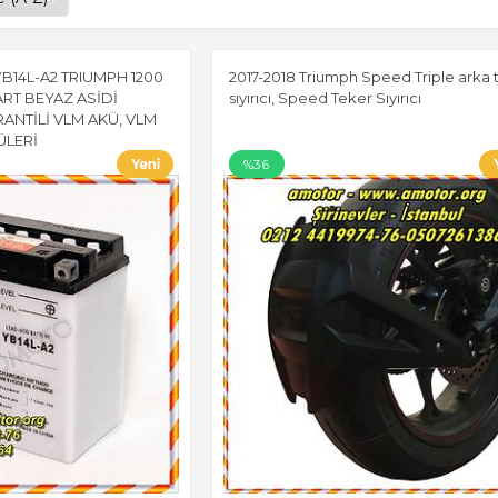
YB14L-A2 TRIUMPH 1200
2017-2018 Triumph Speed Triple arka 
RT BEYAZ ASİDİ
sıyırıcı, Speed Teker Sıyırıcı
RANTİLİ VLM AKÜ, VLM
ÜLERİ
%36