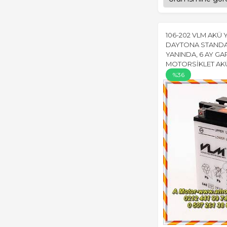
106-202 VLM AKÜ 
DAYTONA STANDA
YANINDA, 6 AY GA
MOTORSİKLET AK
%36