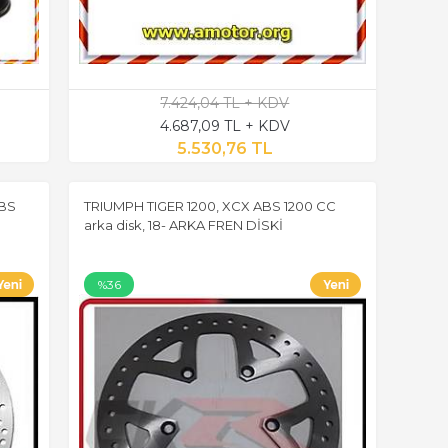
7.424,04 TL + KDV
4.687,09 TL + KDV
5.530,76 TL
ABS
TRIUMPH TIGER 1200, XCX ABS 1200 CC
arka disk, 18- ARKA FREN DİSKİ
%36