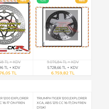
%36
,48 TL + KDV
9.076,84 TL + KDV
96 TL + KDV
5.728,66 TL + KDV
676,05 TL
6.759,82 TL
ER 1200 EXPLORER
TRIUMPH TIGER 1200,EXPLORER
C 16-17 ÖN FREN
XCA, ABS 1215 CC 16-17,ÖN FREN
DİSKİ