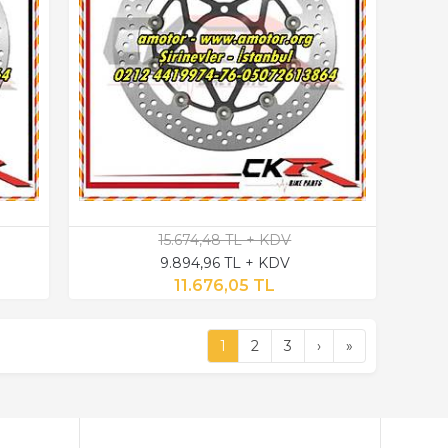
15.674,48 TL + KDV
9.894,96 TL + KDV
11.676,05 TL
1
2
3
›
»