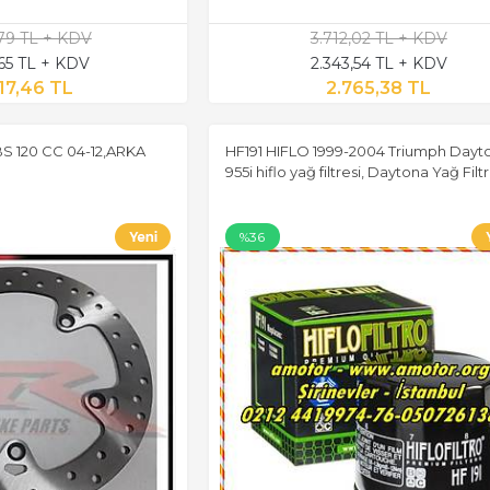
,79 TL + KDV
3.712,02 TL + KDV
,65 TL + KDV
2.343,54 TL + KDV
17,46 TL
2.765,38 TL
S 120 CC 04-12,ARKA
HF191 HIFLO 1999-2004 Triumph Dayt
955i hiflo yağ filtresi, Daytona Yağ Filtr
%36