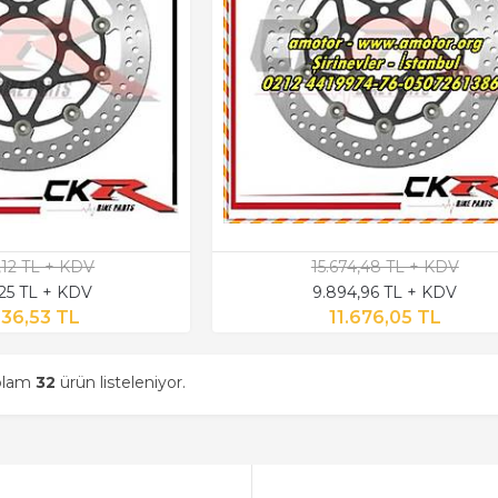
,12 TL + KDV
15.674,48 TL + KDV
,25 TL + KDV
9.894,96 TL + KDV
936,53 TL
11.676,05 TL
oplam
32
ürün listeleniyor.