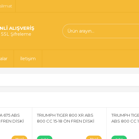
slimat
NLİ ALIŞVERİŞ
t SSL Şifreleme
alar
İletişim
 675 ABS
TRIUMPH TIGER 800 XR ABS
TRIUMPH TIG
 FREN DİSKİ
800 CC 15-18 ÖN FREN DİSKİ
ABS 800 CC 1