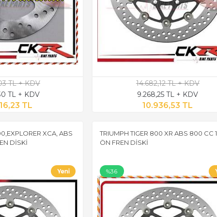
,03 TL + KDV
14.682,12 TL + KDV
,30 TL + KDV
9.268,25 TL + KDV
16,23 TL
10.936,53 TL
00,EXPLORER XCA, ABS
TRIUMPH TIGER 800 XR ABS 800 CC 1
REN DİSKİ
ÖN FREN DİSKİ
%36