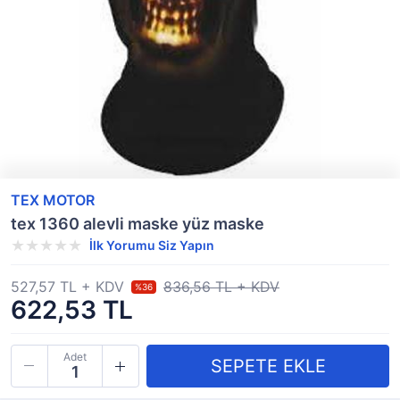
TEX MOTOR
tex 1360 alevli maske yüz maske
İlk Yorumu Siz Yapın
527,57 TL + KDV
836,56 TL + KDV
%36
622,53 TL
Adet