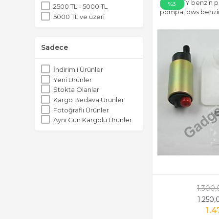
mAJESTY benzin po
%3
2500 TL - 5000 TL
pompa, bws benzi
5000 TL ve üzeri
benzin pompa
Sadece
İndirimli Ürünler
Yeni Ürünler
Stokta Olanlar
Kargo Bedava Ürünler
Fotoğraflı Ürünler
Aynı Gün Kargolu Ürünler
1.300
1.250
1.4