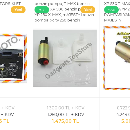
TORSİKLET
benzin pompa, T-MAX benzin
XP 530 T-MA
pompa, XP 500 benzin pompa,
YAMAHA YP 2
%3
%36
YP 250 X-MAX, mAJESTY benzin
POMPASI YA
pompa, xcity 250 benzin
MAJESTY
pompa, bws benzin pompa,
bws 125 benzin pompa
L + KDV
1.300,00 TL + KDV
6.722,
L + KDV
1.250,00 TL + KDV
4.244,
6 TL
1.475,00 TL
5.0