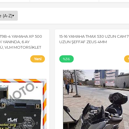
YT9B-4 YAMAHA XP 500
15-16 YAMAHA TMAX 530 UZUN CAM 
İ YANINDA, 6 AY
UZUN ŞEFFAF ZEUS 4MM
KÜ, VLM MOTORSİKLET
%36