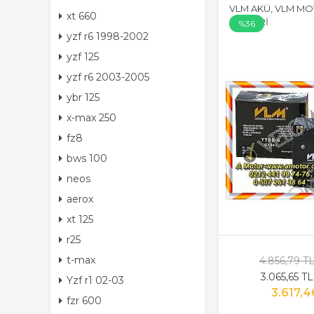
VLM AKÜ, VLM MO
xt 660
AKÜLERİ
%36
yzf r6 1998-2002
yzf 125
yzf r6 2003-2005
ybr 125
x-max 250
fz8
bws 100
neos
aerox
xt 125
r25
t-max
4.856,79 T
3.065,65 T
Yzf r1 02-03
3.617,4
fzr 600