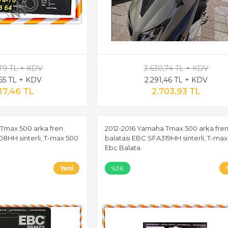
,79 TL + KDV
3.630,74 TL + KDV
,65 TL + KDV
2.291,46 TL + KDV
17,46 TL
2.703,93 TL
Tmax 500 arka fren
2012-2016 Yamaha Tmax 500 arka fre
8HH sinterli, T-max 500
balatası EBC SFA319HH sinterli, T-ma
Ebc Balata
%36