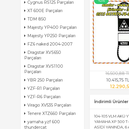
%36
Cygnus RS125 Parçaları
XT 600E Parçaları
TDM 850
Majesty YP400 Parçaları
Majesty YP250 Parçaları
FZ6 naked 2004-2007
Dragstar XVS650
Parçaları
Dragstar XVS1100
Parçaları
16.500,88 
10.415,75 
YBR 250 Parçaları
12.290,
YZF-R1 Parçaları
YZF-R6 Parçaları
İndirimli Ürünler
Virago XV535 Parçaları
Tenere XTZ660 Parçaları
104-105 VLM AKÜ 
yamaha yzf 600
YAMAHA XP 500 T-
thundercat
ASİDİ YANINDA, 6 