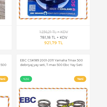
1.236,21 TL + KDV
781,18 TL + KDV
921,79 TL
n
EBC CSK189 2001-2011 Yamaha Tmax 500
x 500
debriyaj yay seti, T-max 500 Ebc Yay Seti
%36