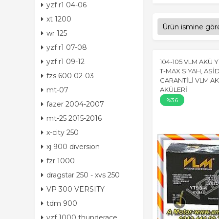
yzf r1 04-06
xt 1200
wr 125
yzf r1 07-08
yzf r1 09-12
104-105 VLM AKÜ 
T-MAX SIYAH, ASİD
fzs 600 02-03
GARANTİLİ VLM A
mt-07
AKÜLERİ
%36
fazer 2004-2007
mt-25 2015-2016
x-city 250
xj 900 diversion
fzr 1000
dragstar 250 - xvs 250
VP 300 VERSITY
tdm 900
yzf 1000 thunderace