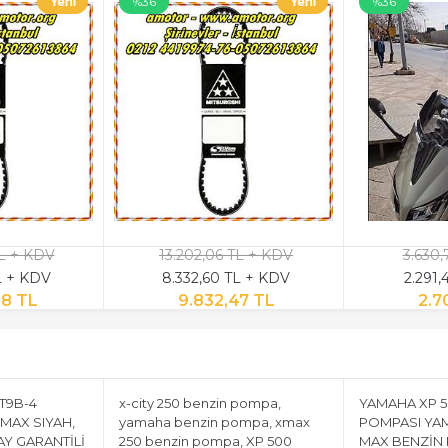
%36
%36
TL + KDV
13.202,06 TL + KDV
3.630,
TL + KDV
8.332,60 TL + KDV
2.291,
58 TL
9.832,47 TL
2.7
YT9B-4
x-city 250 benzin pompa,
YAMAHA XP 5
MAX SIYAH,
yamaha benzin pompa, xmax
POMPASI YAM
AY GARANTİLİ
250 benzin pompa, XP 500
MAX BENZİN