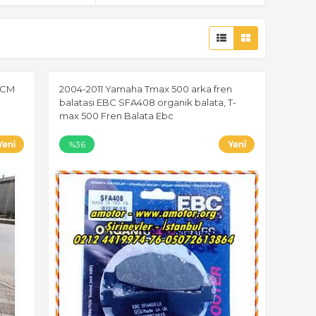
7CM
2004-2011 Yamaha Tmax 500 arka fren
balatası EBC SFA408 organik balata, T-
max 500 Fren Balata Ebc
%36