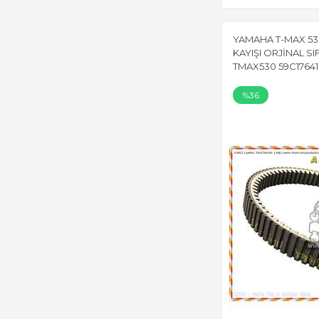
YAMAHA T-MAX 53
KAYIŞI ORJİNAL SI
TMAX530 59C17641
%36