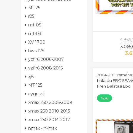
Mt-25
r25
mt-09
mt-03
4.856
XV 1700
3.065
bws 125
3.6
yzf r6 2006-2007
yzf r6 2008-2015
2004-2011 Yamaha 
xj6
balatası EBC SFA40
MT 125
Fren Balatası Ebc
cygnus l
%36
xmax 250 2006-2009
xmax 250 2010-2013
xmax 250 2014-2017
nmax - n-max