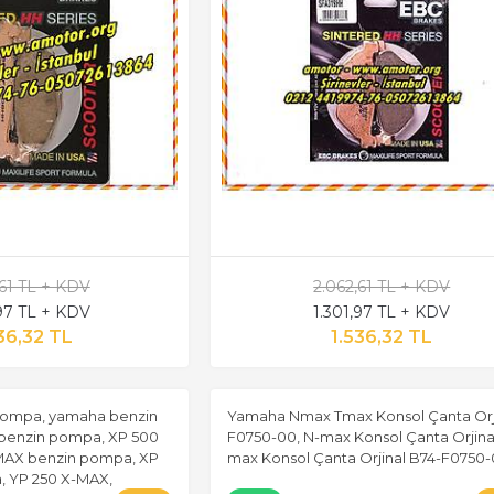
,61 TL + KDV
2.062,61 TL + KDV
,97 TL + KDV
1.301,97 TL + KDV
36,32 TL
1.536,32 TL
 pompa, yamaha benzin
Yamaha Nmax Tmax Konsol Çanta Orj
benzin pompa, XP 500
F0750-00, N-max Konsol Çanta Orjinal
MAX benzin pompa, XP
max Konsol Çanta Orjinal B74-F0750
, YP 250 X-MAX,