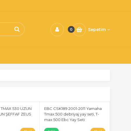
Sepetim
0
A TMAX 530 UZUN
EBC CSK189 2001-2011 Yamaha
UN ŞEFFAF ZEUS
Tmax 500 debriyaj yay seti, T-
max 500 Ebc Yay Seti