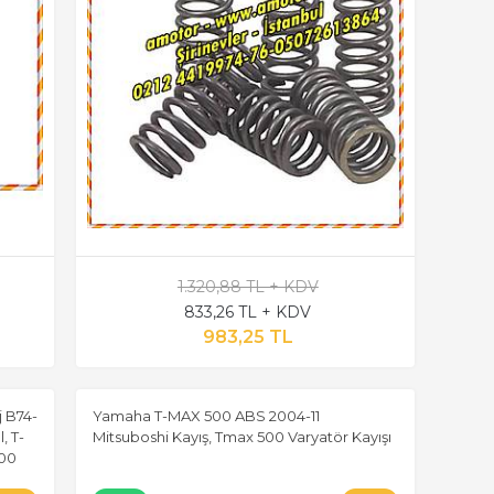
1.320,88 TL + KDV
833,26 TL + KDV
983,25 TL
 B74-
Yamaha T-MAX 500 ABS 2004-11
, T-
Mitsuboshi Kayış, Tmax 500 Varyatör Kayışı
-00