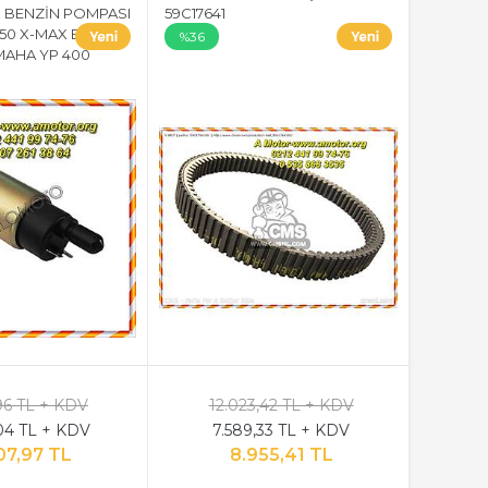
X BENZİN POMPASI
59C17641
50 X-MAX BENZİN
%36
MAHA YP 400
96 TL + KDV
12.023,42 TL + KDV
04 TL + KDV
7.589,33 TL + KDV
07,97 TL
8.955,41 TL