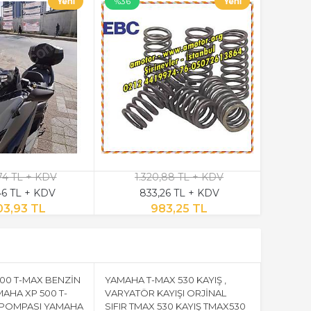
%36
74 TL + KDV
1.320,88 TL + KDV
46 TL + KDV
833,26 TL + KDV
03,93 TL
983,25 TL
00 T-MAX BENZİN
YAMAHA T-MAX 530 KAYIŞ ,
AHA XP 500 T-
VARYATÖR KAYIŞI ORJİNAL
 POMPASI YAMAHA
SIFIR TMAX 530 KAYIŞ TMAX530