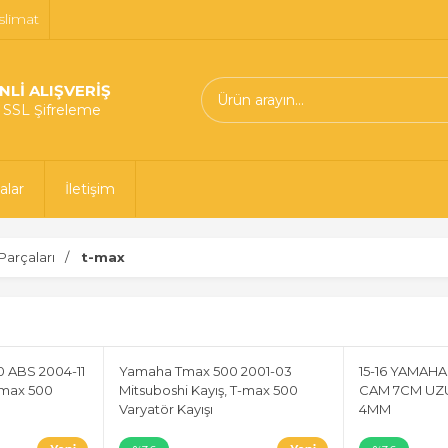
slimat
NLİ ALIŞVERİŞ
t SSL Şifreleme
alar
İletişim
arçaları
t-max
 ABS 2004-11
Yamaha Tmax 500 2001-03
15-16 YAMAH
Tmax 500
Mitsuboshi Kayış, T-max 500
CAM 7CM UZ
Varyatör Kayışı
4MM