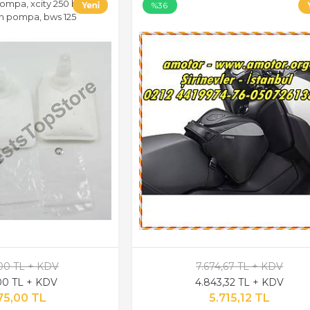
mpa, xcity 250 benzin
%36
n pompa, bws 125
,00 TL + KDV
7.674,67 TL + KDV
,00 TL + KDV
4.843,32 TL + KDV
75,00 TL
5.715,12 TL