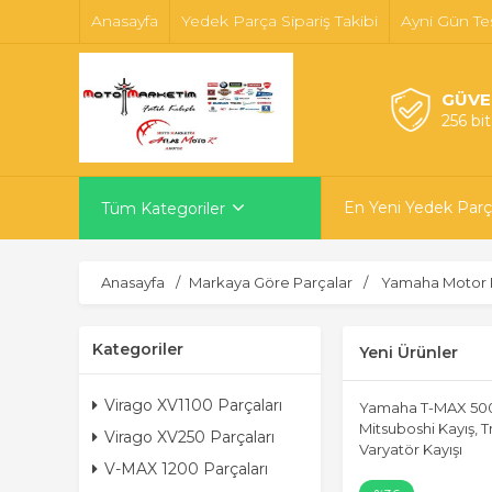
Anasayfa
Yedek Parça Sipariş Takibi
Ayni Gün Te
GÜVE
256 bi
En Yeni Yedek Parç
Tüm Kategoriler
Anasayfa
Markaya Göre Parçalar
Yamaha Motor P
Kategoriler
Yeni Ürünler
Virago XV1100 Parçaları
Yamaha T-MAX 500
Mitsuboshi Kayış, 
Virago XV250 Parçaları
Varyatör Kayışı
V-MAX 1200 Parçaları