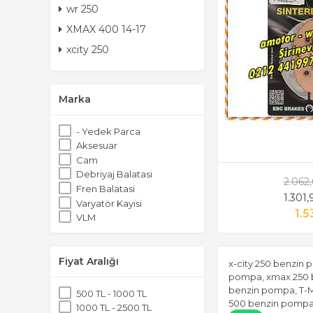
wr 250
XMAX 400 14-17
xcity 250
Marka
- Yedek Parca
Aksesuar
Cam
Debriyaj Balatasi
2.062
Fren Balatasi
1.301
Varyatör Kayisi
1.5
VLM
Fiyat Aralığı
x-city 250 benzin
pompa, xmax 250 
benzin pompa, T-
500 TL - 1000 TL
500 benzin pompa
1000 TL - 2500 TL