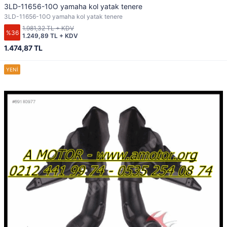
3LD-11656-10O yamaha kol yatak tenere
3LD-11656-10O yamaha kol yatak tenere
1.981,32 TL + KDV
%36
1.249,89 TL + KDV
1.474,87 TL