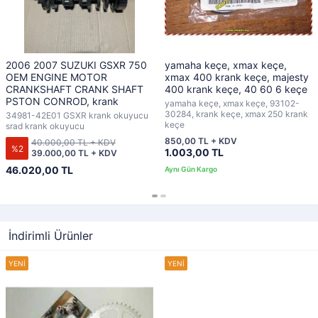
2006 2007 SUZUKI GSXR 750
yamaha keçe, xmax keçe,
OEM ENGINE MOTOR
xmax 400 krank keçe, majesty
CRANKSHAFT CRANK SHAFT
400 krank keçe, 40 60 6 keçe
PSTON CONROD, krank
yamaha keçe, xmax keçe, 93102-
30284, krank keçe, xmax 250 krank
34981-42E01 GSXR krank okuyucu
keçe
srad krank okuyucu
850,00 TL + KDV
40.000,00 TL + KDV
%2
1.003,00 TL
39.000,00 TL + KDV
46.020,00 TL
İndirimli Ürünler