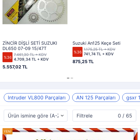
ZİNCİR DİŞLİ SETİ SUZUKI
Suzuki An125 Keçe Seti
DL650 07-09 15/47T
1.175,25 TL + KDV
%36
741,74 TL + KDV
7.461,30 TL + KDV
%36
4.709,34 TL + KDV
875,25 TL
5.557,02 TL
Intruder VL800 Parçaları
AN 125 Parçaları
gsxr 
Filtrele
0 / 65