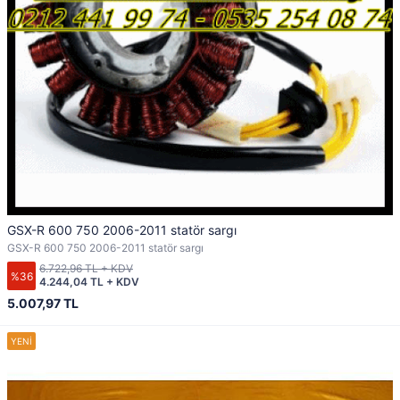
GSX-R 600 750 2006-2011 statör sargı
GSX-R 600 750 2006-2011 statör sargı
6.722,96 TL + KDV
%36
4.244,04 TL + KDV
5.007,97 TL