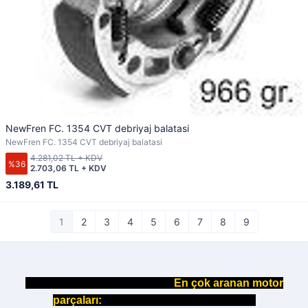
NewFren FC. 1354 CVT debriyaj balatasi
NewFren FC. 1354 CVT debriyaj balatasi
4.281,02 TL + KDV
%36
2.703,06 TL + KDV
3.189,61 TL
1
2
3
4
5
6
7
8
9
En çok aranan motor
parçaları: