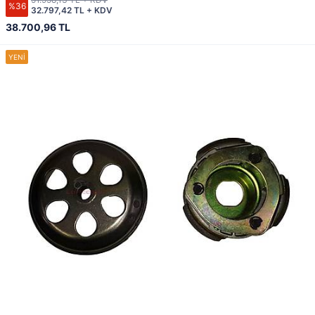
%36
32.797,42 TL + KDV
38.700,96 TL