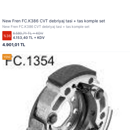
New Fren FC.K386 CVT debriyaj tasi + tas komple set
New Fren FC.K386 CVT debriyaj tasi + tas komple set
6.580,71 TL + KDV
%36
4.153,40 TL + KDV
4.901,01 TL