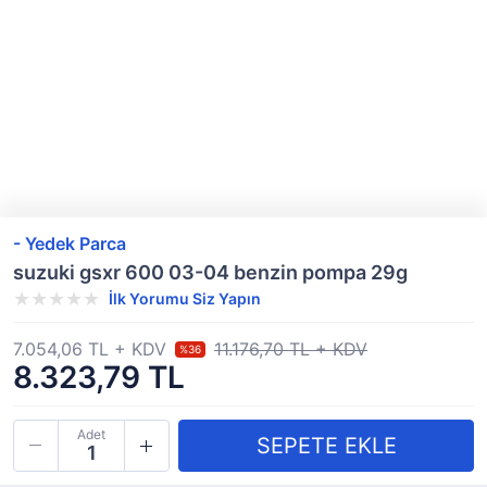
- Yedek Parca
suzuki gsxr 600 03-04 benzin pompa 29g
İlk Yorumu Siz Yapın
7.054,06 TL + KDV
11.176,70 TL + KDV
%36
8.323,79 TL
Adet