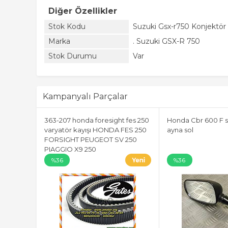
Diğer Özellikler
Stok Kodu
Suzuki Gsx-r750 Konjektör
Marka
. Suzuki GSX-R 750
Stok Durumu
Var
Kampanyalı Parçalar
363-207 honda foresight fes 250
Honda Cbr 600 F s
varyatör kayışı HONDA FES 250
ayna sol
FORSIGHT PEUGEOT SV 250
PIAGGIO X9 250
%36
%36