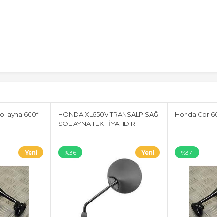
ol ayna 600f
HONDA XL650V TRANSALP SAĞ
Honda Cbr 60
SOL AYNA TEK FİYATIDIR
%36
%37