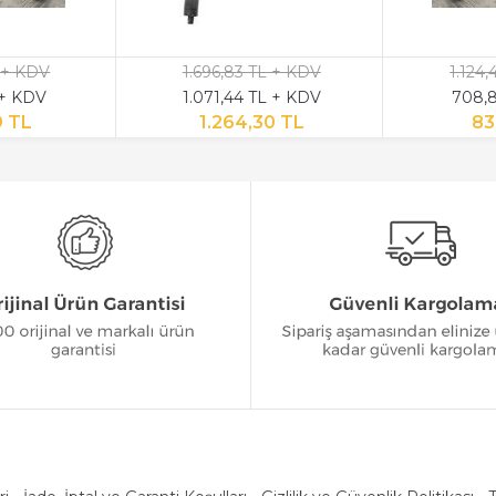
 + KDV
1.696,83 TL + KDV
1.124
 + KDV
1.071,44 TL + KDV
708,8
9 TL
1.264,30 TL
83