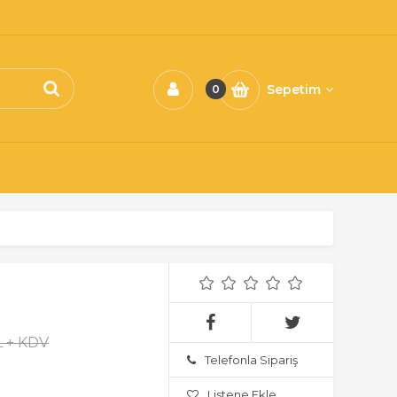
Sepetim
0
L + KDV
Telefonla Sipariş
Listene Ekle