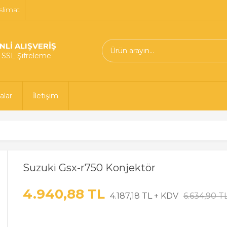
slimat
NLİ ALIŞVERİŞ
t SSL Şifreleme
alar
İletişim
Suzuki Gsx-r750 Konjektör
4.940,88 TL
4.187,18 TL + KDV
6.634,90 T