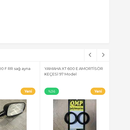
0 F RR sağ ayna
YAMAHA XT 600 E AMORTİSÖR
KEÇESİ 97 Model
%36