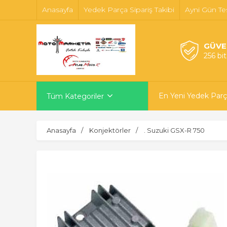
Anasayfa
Yedek Parça Sipariş Takibi
Ayni Gün Te
GÜVE
256 bi
En Yeni Yedek Parç
Tüm Kategoriler
Anasayfa
Konjektörler
. Suzuki GSX-R 750