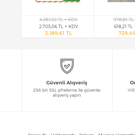
4.281,02 TL + KDV
978,81 TL
2.703,06 TL + KDV
618,21 TL
3.189,61 TL
729,4