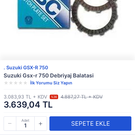
. Suzuki GSX-R 750
Suzuki Gsx-r 750 Debriyaj Balatasi
İlk Yorumu Siz Yapın
3.083,93 TL + KDV
4.887,27 TL + KDV
%36
3.639,04 TL
Adet