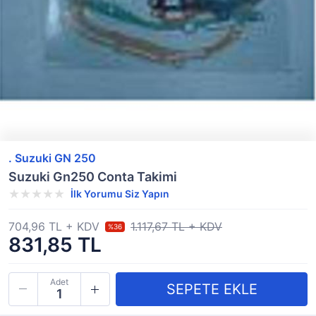
. Suzuki GN 250
Suzuki Gn250 Conta Takimi
İlk Yorumu Siz Yapın
704,96 TL + KDV
1.117,67 TL + KDV
%36
831,85 TL
Adet