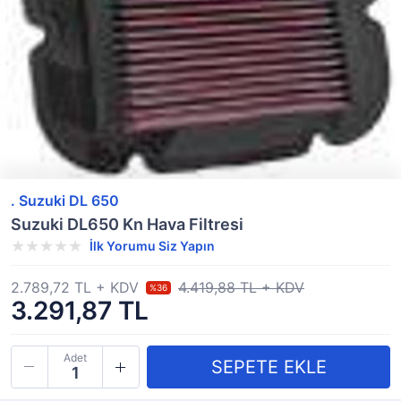
. Suzuki DL 650
Suzuki DL650 Kn Hava Filtresi
İlk Yorumu Siz Yapın
2.789,72 TL + KDV
4.419,88 TL + KDV
%36
3.291,87 TL
Adet