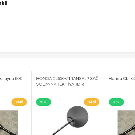
kli
ol ayna 600f
HONDA XL650V TRANSALP SAĞ
Honda Cbr 60
SOL AYNA TEK FİYATIDIR
%36
%37