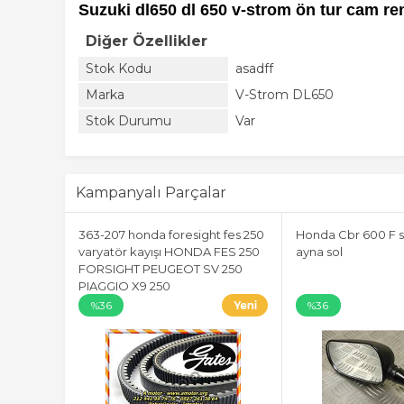
Suzuki dl650 dl 650 v-strom ön tur cam ren
Diğer Özellikler
Stok Kodu
asadff
Marka
V-Strom DL650
Stok Durumu
Var
Kampanyalı Parçalar
363-207 honda foresight fes 250
Honda Cbr 600 F s
varyatör kayışı HONDA FES 250
ayna sol
FORSIGHT PEUGEOT SV 250
PIAGGIO X9 250
%36
%36