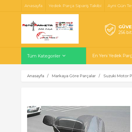
Anasayfa
Yedek Parça Sipariş Takibi
Ayni Gün Te
GÜVE
256 bi
En Yeni Yedek Parç
Tüm Kategoriler
Anasayfa
Markaya Göre Parçalar
Suzuki Motor P