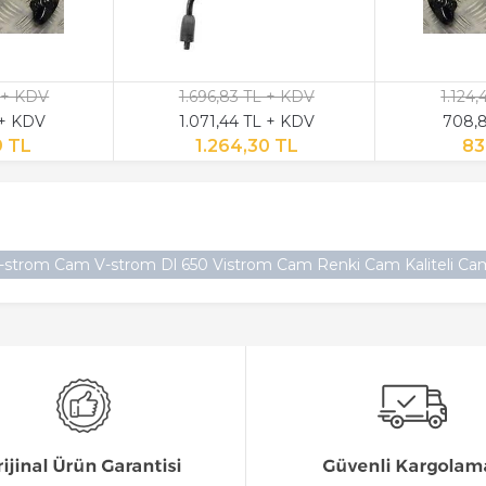
 + KDV
1.696,83 TL + KDV
1.124
 + KDV
1.071,44 TL + KDV
708,8
9 TL
1.264,30 TL
83
-strom Cam V-strom Dl 650 Vistrom Cam Renki Cam Kaliteli