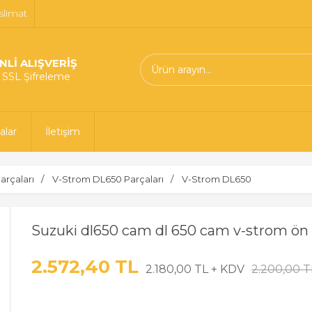
slimat
NLİ ALIŞVERİŞ
t SSL Şifreleme
alar
İletişim
arçaları
V-Strom DL650 Parçaları
V-Strom DL650
Suzuki dl650 cam dl 650 cam v-strom ön 
2.572,40 TL
2.180,00 TL + KDV
2.200,00 T