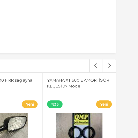
0 F RR sağ ayna
YAMAHA XT 600 E AMORTİSÖR
KEÇESİ 97 Model
%36