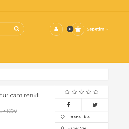
Sepetim
0
tur cam renkli
L + KDV
Listene Ekle
Haber Ver