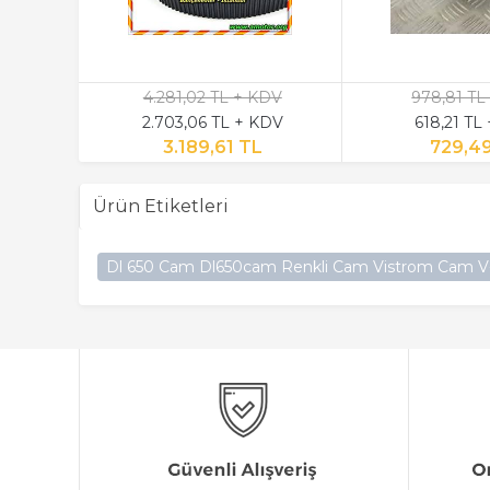
4.281,02 TL + KDV
978,81 TL
2.703,06 TL + KDV
618,21 TL
3.189,61 TL
729,4
Ürün Etiketleri
Dl 650 Cam Dl650cam Renkli Cam Vistrom Cam V