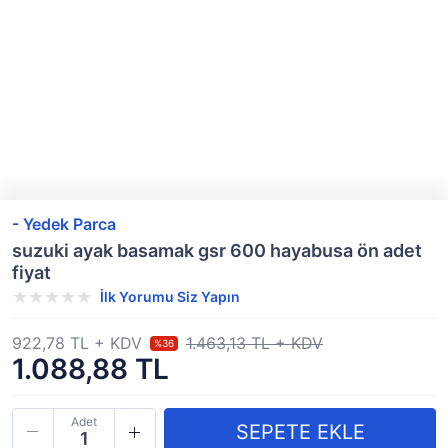
- Yedek Parca
suzuki ayak basamak gsr 600 hayabusa ön adet
fiyat
İlk Yorumu Siz Yapın
922,78 TL + KDV
1.463,13 TL + KDV
%36
1.088,88 TL
Adet