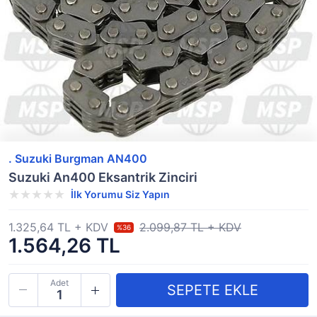
. Suzuki Burgman AN400
Suzuki An400 Eksantrik Zinciri
İlk Yorumu Siz Yapın
1.325,64 TL + KDV
2.099,87 TL + KDV
%36
1.564,26 TL
Adet