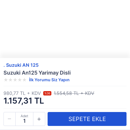
. Suzuki AN 125
Suzuki An125 Yarimay Disli
İlk Yorumu Siz Yapın
980,77 TL + KDV
1.554,58 TL + KDV
%36
1.157,31 TL
Adet