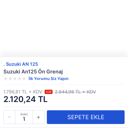
. Suzuki AN 125
Suzuki An125 Ön Grenaj
İlk Yorumu Siz Yapın
1.796,81 TL + KDV
2.844,98 TL + KDV
%36
2.120,24 TL
Adet