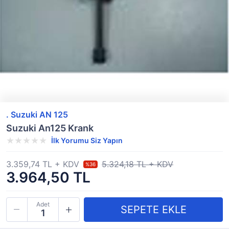
. Suzuki AN 125
Suzuki An125 Krank
İlk Yorumu Siz Yapın
3.359,74 TL + KDV
5.324,18 TL + KDV
%36
3.964,50 TL
Adet