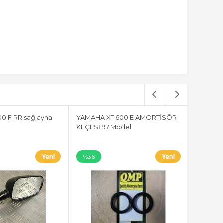
0 F RR sağ ayna
YAMAHA XT 600 E AMORTİSÖR
KEÇESİ 97 Model
%36