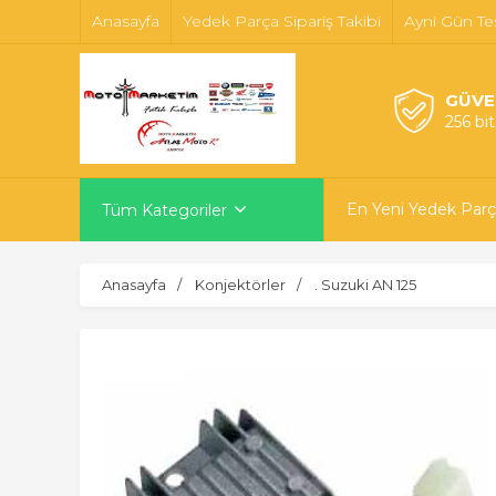
Anasayfa
Yedek Parça Sipariş Takibi
Ayni Gün Te
GÜVE
256 bi
En Yeni Yedek Parç
Tüm Kategoriler
Anasayfa
Konjektörler
. Suzuki AN 125