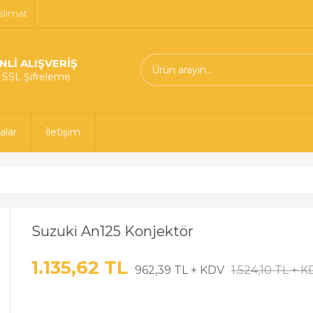
slimat
NLİ ALIŞVERİŞ
t SSL Şifreleme
alar
İletişim
Suzuki An125 Konjektör
1.135,62 TL
962,39 TL + KDV
1.524,10 TL + 