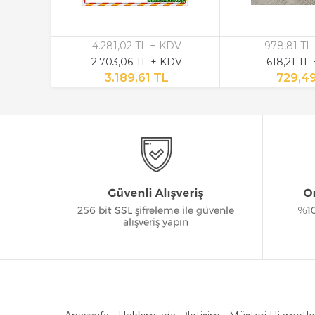
4.281,02 TL + KDV
978,81 TL
2.703,06 TL + KDV
618,21 TL
3.189,61 TL
729,4