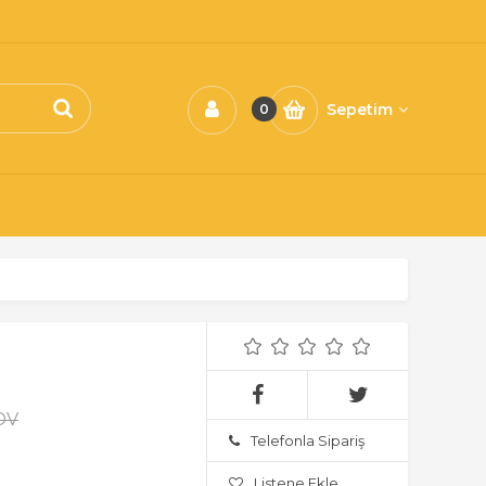
Sepetim
0
KDV
Telefonla Sipariş
Listene Ekle