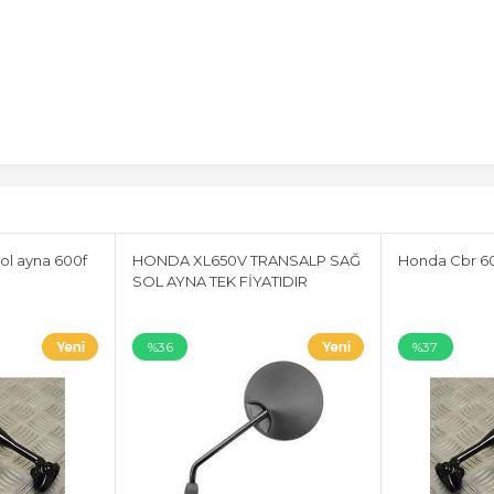
ol ayna 600f
HONDA XL650V TRANSALP SAĞ
Honda Cbr 60
SOL AYNA TEK FİYATIDIR
%36
%37