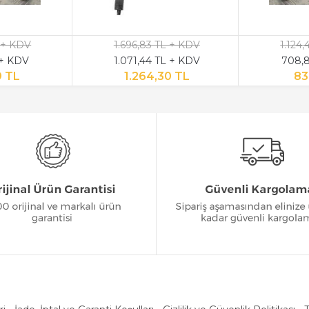
 + KDV
1.696,83 TL + KDV
1.124
 + KDV
1.071,44 TL + KDV
708,8
9 TL
1.264,30 TL
83