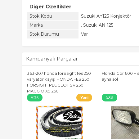
Diğer Özellikler
Stok Kodu
Suzuki An125 Konjektör
Marka
. Suzuki AN 125
Stok Durumu
Var
Kampanyalı Parçalar
363-207 honda foresight fes 250
Honda Cbr 600 F s
varyatör kayışı HONDA FES 250
ayna sol
FORSIGHT PEUGEOT SV 250
PIAGGIO X9 250
%36
%36